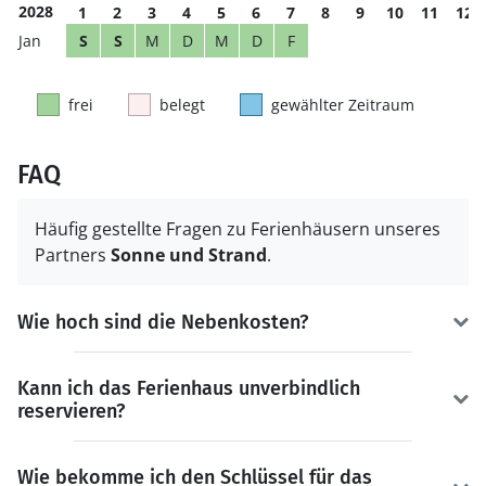
2028
1
2
3
4
5
6
7
8
9
10
11
12
S
S
M
D
M
D
F
frei
belegt
gewählter Zeitraum
FAQ
Häufig gestellte Fragen zu Ferienhäusern unseres
Partners
Sonne und Strand
.
Wie hoch sind die Nebenkosten?
Kann ich das Ferienhaus unverbindlich
reservieren?
Wie bekomme ich den Schlüssel für das