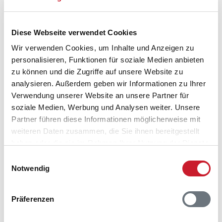
Diese Webseite verwendet Cookies
Wir verwenden Cookies, um Inhalte und Anzeigen zu
personalisieren, Funktionen für soziale Medien anbieten
zu können und die Zugriffe auf unsere Website zu
analysieren. Außerdem geben wir Informationen zu Ihrer
Verwendung unserer Website an unsere Partner für
soziale Medien, Werbung und Analysen weiter. Unsere
Partner führen diese Informationen möglicherweise mit
weiteren Daten zusammen, die Sie ihnen bereitgestellt
haben oder die sie im Rahmen Ihrer Nutzung der Dienste
gesammelt haben.
Einwilligungsauswahl
Belegungskalender
Notwendig
Reisedauer auswählen
Anzahl Reisende auswählen
Präferenzen
Anreisetag im Belegungskalender anklicken
Sie bekommen Verfügbarkeit und Preis angezeigt