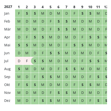
2027
1
2
3
4
5
6
7
8
9
10
11
12
F
S
S
M
D
M
D
F
S
S
M
D
M
D
M
D
F
S
S
M
D
M
D
F
M
D
M
D
F
S
S
M
D
M
D
F
D
F
S
S
M
D
M
D
F
S
S
M
S
S
M
D
M
D
F
S
S
M
D
M
D
M
D
F
S
S
M
D
M
D
F
S
D
F
S
S
M
D
M
D
F
S
S
M
S
M
D
M
D
F
S
S
M
D
M
D
M
D
F
S
S
M
D
M
D
F
S
S
F
S
S
M
D
M
D
F
S
S
M
D
M
D
M
D
F
S
S
M
D
M
D
F
M
D
F
S
S
M
D
M
D
F
S
S