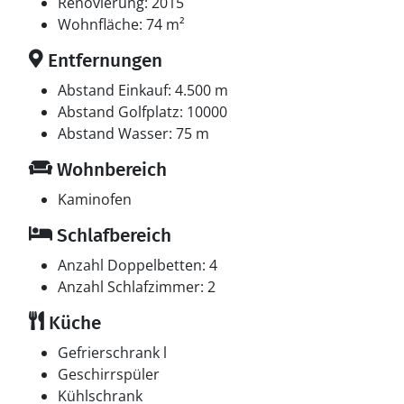
Multimedien
Renovierung: 2015
In der Ferienunterkunft gibt es einen Fernseher. Radio.
Wohnfläche: 74 m²
Mindestens 4 dänische Fernsehsender. Es steht
Entfernungen
kabellose Internetverbindung zur Verfügung.
Abstand Einkauf: 4.500 m
Abstand Golfplatz: 10000
Abstand Wasser: 75 m
Wohnbereich
Kaminofen
Schlafbereich
Anzahl Doppelbetten: 4
Anzahl Schlafzimmer: 2
Küche
Gefrierschrank l
Geschirrspüler
Kühlschrank