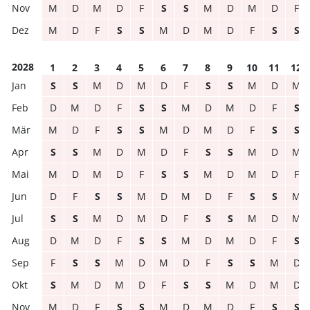
M
D
M
D
F
S
S
M
D
M
D
F
M
D
F
S
S
M
D
M
D
F
S
S
2028
1
2
3
4
5
6
7
8
9
10
11
12
S
S
M
D
M
D
F
S
S
M
D
M
D
M
D
F
S
S
M
D
M
D
F
S
M
D
F
S
S
M
D
M
D
F
S
S
S
S
M
D
M
D
F
S
S
M
D
M
M
D
M
D
F
S
S
M
D
M
D
F
D
F
S
S
M
D
M
D
F
S
S
M
S
S
M
D
M
D
F
S
S
M
D
M
D
M
D
F
S
S
M
D
M
D
F
S
F
S
S
M
D
M
D
F
S
S
M
D
S
M
D
M
D
F
S
S
M
D
M
D
M
D
F
S
S
M
D
M
D
F
S
S