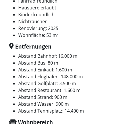
kannst, und das Restaurant Lupinen, das jeden
Fahrradfreundlich
Donnerstag unter anderem „stegt flæsk” ad libitum
Haustiere erlaubt
serviert. Genieße ihre leckeren Gerichte drinnen oder
Kinderfreundlich
draußen.
Nichtraucher
Renovierung: 2025
Etwas weiter findest du Marielyst Torv und die
Wohnfläche: 53 m²
Strandvej mit Cafés, Geschäften, Supermärkten,
Entfernungen
Spielparadies – und einer tollen Eisdiele mit den
leckersten Eissorten – sowie das Restaurant Larsens
Abstand Bahnhof: 16.000 m
Plads, wo du leckeres Essen zu vernünftigen Preisen
Abstand Bus: 80 m
bekommst. Ein gemütlicher Treffpunkt, wo sich alle zu
Abstand Einkauf: 1.600 m
Drinks und gutem Essen zusammenfinden – draußen
Abstand Flughafen: 148.000 m
auf der riesigen Terrasse oder drinnen in den
Abstand Golfplatz: 3.500 m
charmanten Räumen.
Abstand Restaurant: 1.600 m
Abstand Strand: 900 m
Miete ATVs, fahre Go-Kart, spiele Paintball, Bowling,
Abstand Wasser: 900 m
Minigolf, mache Yoga, Salsa oder Segway, besuche den
Abstand Tennisplatz: 14.400 m
Hofladen oder spaziere im Naturschutzgebiet direkt
Wohnbereich
gegenüber. Die Stadt bietet alles – am Strand siehst du