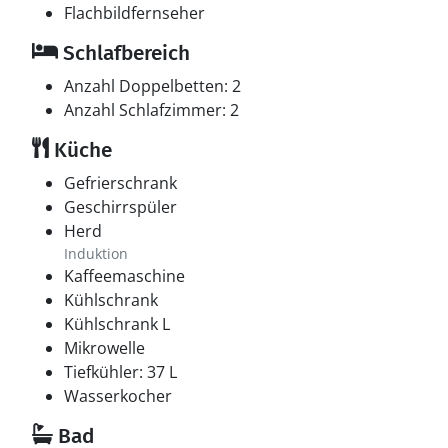
SUP, Surfen, Kanu, Kajak und Jetskis.
Flachbildfernseher
Schlafbereich
Golf & Fun liegt in der Nähe. Der Marielyst Golf Klub ist
Dänemarks südlichster Golfplatz, mit einem
Anzahl Doppelbetten: 2
spannenden 18-Loch-Par-71-Kurs, der für alle
Anzahl Schlafzimmer: 2
Handicap-Level geeignet ist marielystgolfklub.dk. Auch
Küche
Pay & Play wird angeboten marielystgolfklub.dk/pay-
play.
Gefrierschrank
Geschirrspüler
Erlebe die Region Marielyst und Bøtø mit 20 km
Herd
weißem, kinderfreundlichem Sandstrand und
Induktion
Familienaktivitäten in herrlicher Natur. Marielyst ist
Kaffeemaschine
seit über 100 Jahren der bevorzugte Badeort an der
Kühlschrank
dänischen Ostküste. Hier herrscht südländische
Kühlschrank L
Atmosphäre mit Außengastronomie in Cafés und
Mikrowelle
Restaurants. In der Hochsaison pulsiert der Platz vor
Tiefkühler: 37 L
lokalen Kunsthandwerkern mit Malerei, Keramik und
Wasserkocher
Korbflechtarbeiten.
Bad