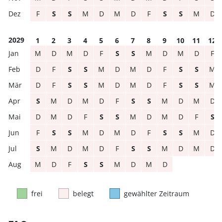
F
S
S
M
D
M
D
F
S
S
M
D
2029
1
2
3
4
5
6
7
8
9
10
11
12
M
D
M
D
F
S
S
M
D
M
D
F
D
F
S
S
M
D
M
D
F
S
S
M
D
F
S
S
M
D
M
D
F
S
S
M
S
M
D
M
D
F
S
S
M
D
M
D
D
M
D
F
S
S
M
D
M
D
F
S
F
S
S
M
D
M
D
F
S
S
M
D
S
M
D
M
D
F
S
S
M
D
M
D
M
D
F
S
S
M
D
M
D
frei
belegt
gewählter Zeitraum