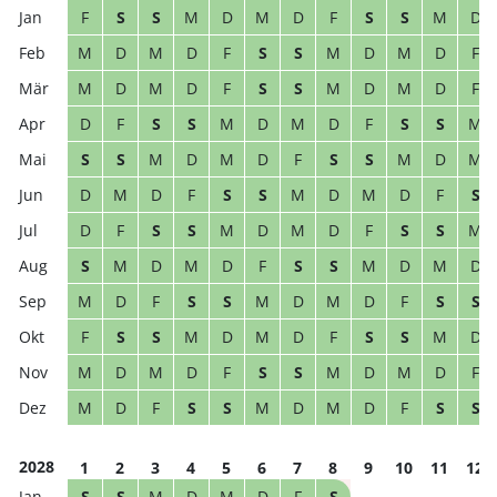
F
S
S
M
D
M
D
F
S
S
M
D
M
D
M
D
F
S
S
M
D
M
D
F
M
D
M
D
F
S
S
M
D
M
D
F
D
F
S
S
M
D
M
D
F
S
S
M
S
S
M
D
M
D
F
S
S
M
D
M
D
M
D
F
S
S
M
D
M
D
F
S
D
F
S
S
M
D
M
D
F
S
S
M
S
M
D
M
D
F
S
S
M
D
M
D
M
D
F
S
S
M
D
M
D
F
S
S
F
S
S
M
D
M
D
F
S
S
M
D
M
D
M
D
F
S
S
M
D
M
D
F
M
D
F
S
S
M
D
M
D
F
S
S
2028
1
2
3
4
5
6
7
8
9
10
11
12
S
S
M
D
M
D
F
S