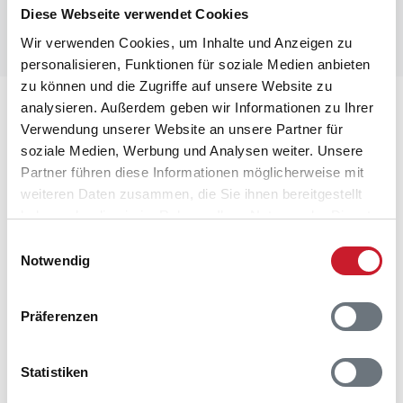
Diese Webseite verwendet Cookies
Wir verwenden Cookies, um Inhalte und Anzeigen zu
personalisieren, Funktionen für soziale Medien anbieten
zu können und die Zugriffe auf unsere Website zu
Lageplan
analysieren. Außerdem geben wir Informationen zu Ihrer
Verwendung unserer Website an unsere Partner für
soziale Medien, Werbung und Analysen weiter. Unsere
Adresse
Partner führen diese Informationen möglicherweise mit
Ferienhaus 99801
weiteren Daten zusammen, die Sie ihnen bereitgestellt
Blommestien 96
haben oder die sie im Rahmen Ihrer Nutzung der Dienste
Marielyst
gesammelt haben.
4872 Idestrup
Einwilligungsauswahl
Notwendig
Präferenzen
Statistiken