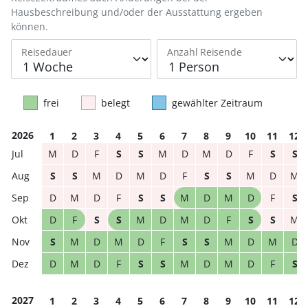
Hausbeschreibung und/oder der Ausstattung ergeben
können.
Reisedauer
Anzahl Reisende
frei
belegt
gewählter Zeitraum
2026
1
2
3
4
5
6
7
8
9
10
11
12
M
D
F
S
S
M
D
M
D
F
S
S
S
S
M
D
M
D
F
S
S
M
D
M
D
M
D
F
S
S
M
D
M
D
F
S
D
F
S
S
M
D
M
D
F
S
S
M
S
M
D
M
D
F
S
S
M
D
M
D
D
M
D
F
S
S
M
D
M
D
F
S
2027
1
2
3
4
5
6
7
8
9
10
11
12