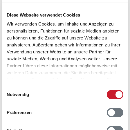
Diese Webseite verwendet Cookies
Wir verwenden Cookies, um Inhalte und Anzeigen zu
personalisieren, Funktionen für soziale Medien anbieten
zu können und die Zugriffe auf unsere Website zu
analysieren. Außerdem geben wir Informationen zu Ihrer
Verwendung unserer Website an unsere Partner für
soziale Medien, Werbung und Analysen weiter. Unsere
Partner führen diese Informationen möglicherweise mit
Belegungskalender
weiteren Daten zusammen, die Sie ihnen bereitgestellt
haben oder die sie im Rahmen Ihrer Nutzung der Dienste
Reisedauer auswählen
gesammelt haben.
Einwilligungsauswahl
Anzahl Reisende auswählen
Notwendig
Anreisetag im Belegungskalender anklicken
Sie bekommen Verfügbarkeit und Preis angezeigt
Präferenzen
Bitte beachten Sie, dass sich bei Änderungen des
Reisezeitraumes auch Änderungen bei der