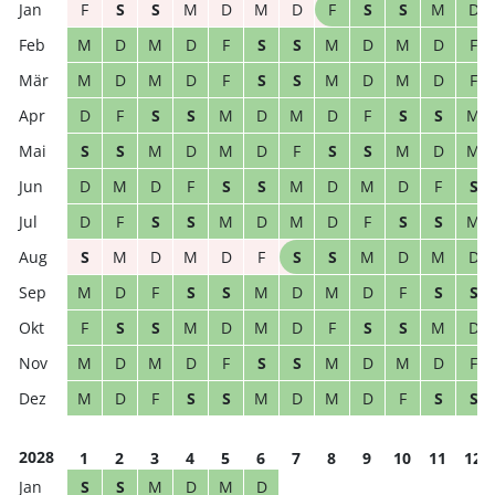
F
S
S
M
D
M
D
F
S
S
M
D
M
D
M
D
F
S
S
M
D
M
D
F
M
D
M
D
F
S
S
M
D
M
D
F
D
F
S
S
M
D
M
D
F
S
S
M
S
S
M
D
M
D
F
S
S
M
D
M
D
M
D
F
S
S
M
D
M
D
F
S
D
F
S
S
M
D
M
D
F
S
S
M
S
M
D
M
D
F
S
S
M
D
M
D
M
D
F
S
S
M
D
M
D
F
S
S
F
S
S
M
D
M
D
F
S
S
M
D
M
D
M
D
F
S
S
M
D
M
D
F
M
D
F
S
S
M
D
M
D
F
S
S
2028
1
2
3
4
5
6
7
8
9
10
11
12
S
S
M
D
M
D