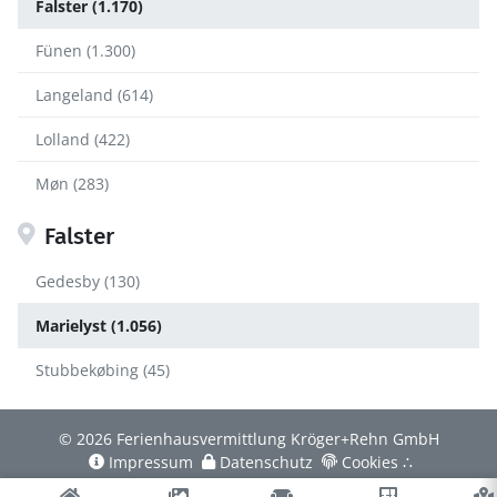
Falster (1.170)
Fünen (1.300)
Langeland (614)
Lolland (422)
Møn (283)
Falster
Gedesby (130)
Marielyst (1.056)
Stubbekøbing (45)
© 2026 Ferienhausvermittlung Kröger+Rehn GmbH
Impressum
Datenschutz
Cookies
∴