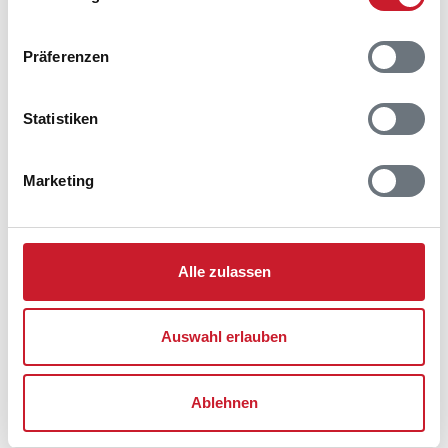
Präferenzen
Statistiken
Marketing
Belegungskalender
Reisedauer auswählen
Anzahl Reisende auswählen
Alle zulassen
Anreisetag im Belegungskalender anklicken
Sie bekommen Verfügbarkeit und Preis angezeigt
Auswahl erlauben
Bitte beachten Sie, dass sich bei Änderungen des
Reisezeitraumes auch Änderungen bei der
Ablehnen
Hausbeschreibung und/oder der Ausstattung ergeben
können.