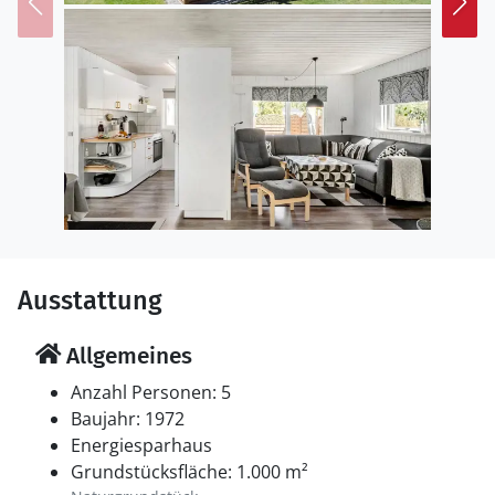
Windsurfen oder Stand-Up-Paddling. Für diejenigen,
die es lieber ruhiger angehen lassen, sind lange
Strandspaziergänge oder Fahrradtouren entlang der
Küste ideal.
Ausstattung
Allgemeines
Anzahl Personen: 5
Baujahr: 1972
Energiesparhaus
Grundstücksfläche: 1.000 m²