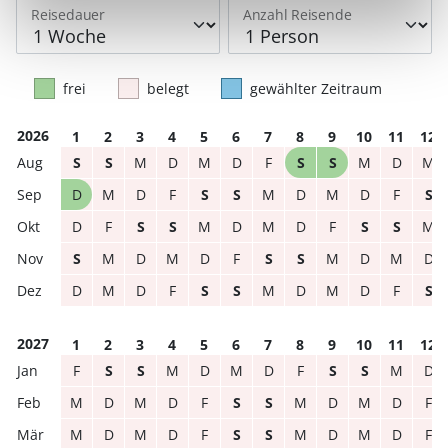
Reisedauer
Anzahl Reisende
frei
belegt
gewählter Zeitraum
2026
1
2
3
4
5
6
7
8
9
10
11
12
S
S
M
D
M
D
F
S
S
M
D
M
D
M
D
F
S
S
M
D
M
D
F
S
D
F
S
S
M
D
M
D
F
S
S
M
S
M
D
M
D
F
S
S
M
D
M
D
D
M
D
F
S
S
M
D
M
D
F
S
2027
1
2
3
4
5
6
7
8
9
10
11
12
F
S
S
M
D
M
D
F
S
S
M
D
M
D
M
D
F
S
S
M
D
M
D
F
M
D
M
D
F
S
S
M
D
M
D
F