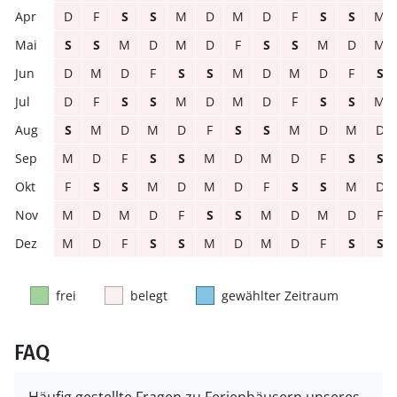
D
F
S
S
M
D
M
D
F
S
S
M
S
S
M
D
M
D
F
S
S
M
D
M
D
M
D
F
S
S
M
D
M
D
F
S
D
F
S
S
M
D
M
D
F
S
S
M
S
M
D
M
D
F
S
S
M
D
M
D
M
D
F
S
S
M
D
M
D
F
S
S
F
S
S
M
D
M
D
F
S
S
M
D
M
D
M
D
F
S
S
M
D
M
D
F
M
D
F
S
S
M
D
M
D
F
S
S
frei
belegt
gewählter Zeitraum
FAQ
Häufig gestellte Fragen zu Ferienhäusern unseres