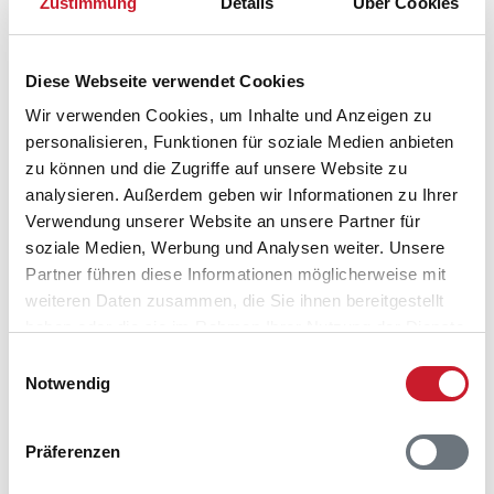
Zustimmung
Details
Über Cookies
Diese Webseite verwendet Cookies
Wir verwenden Cookies, um Inhalte und Anzeigen zu
personalisieren, Funktionen für soziale Medien anbieten
zu können und die Zugriffe auf unsere Website zu
analysieren. Außerdem geben wir Informationen zu Ihrer
Verwendung unserer Website an unsere Partner für
soziale Medien, Werbung und Analysen weiter. Unsere
Partner führen diese Informationen möglicherweise mit
weiteren Daten zusammen, die Sie ihnen bereitgestellt
haben oder die sie im Rahmen Ihrer Nutzung der Dienste
gesammelt haben.
Einwilligungsauswahl
Notwendig
Belegungskalender
Reisedauer auswählen
Präferenzen
Anzahl Reisende auswählen