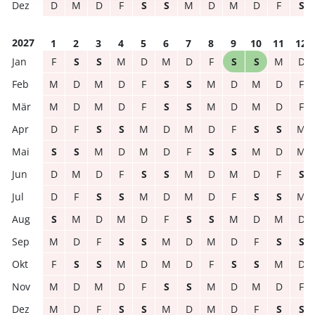
D
M
D
F
S
S
M
D
M
D
F
S
2027
1
2
3
4
5
6
7
8
9
10
11
12
F
S
S
M
D
M
D
F
S
S
M
D
M
D
M
D
F
S
S
M
D
M
D
F
M
D
M
D
F
S
S
M
D
M
D
F
D
F
S
S
M
D
M
D
F
S
S
M
S
S
M
D
M
D
F
S
S
M
D
M
D
M
D
F
S
S
M
D
M
D
F
S
D
F
S
S
M
D
M
D
F
S
S
M
S
M
D
M
D
F
S
S
M
D
M
D
M
D
F
S
S
M
D
M
D
F
S
S
F
S
S
M
D
M
D
F
S
S
M
D
M
D
M
D
F
S
S
M
D
M
D
F
M
D
F
S
S
M
D
M
D
F
S
S