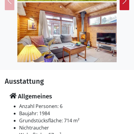
Außendusche. Es steht ein Grill zur Verfügung. Es ist
ein Ladestecker für Elektroautos installiert. Parkplatz
auf dem Grundstück.
Einrichtung
Das Ferienhaus eignet sich für 6 Personen. Die
Ferienunterkunft hat eine Wohnfläche von 57 m² und
wurde 1984 gebaut. Haustiere dürfen nicht
mitgebracht werden. Die Ferienunterkunft ist mit
Waschmaschine ausgestattet. Tiefkühlmöglichkeit mit
10 Liter Nutzinhalt. Es gibt außerdem einen Kaminofen.
Ausstattung
Für die jüngsten Feriengäste ist 1 Kinderhochstuhl
vorhanden.
Allgemeines
Schlafverhältnisse
Anzahl Personen: 6
Die Schlafplätze verteilen sich auf 3 Schlafräume. 6
Baujahr: 1984
Schlafplätze in Doppelbetten. 2 Schlafplätze in einem
Grundstücksfläche: 714 m²
Etagenbett. 2 Schlafplätze auf einer
Nichtraucher