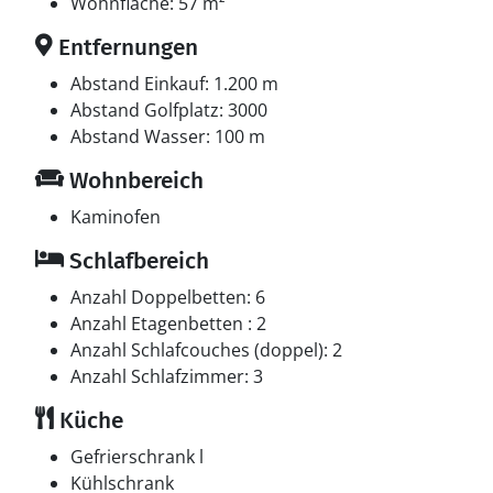
Doppelschlafcouch. 2 von diesen Schlafplätzen
Wohnfläche: 57 m²
befinden sich im Gästehaus und 2 befinden sich im
Entfernungen
Wohnzimmer.
Abstand Einkauf: 1.200 m
Multimedien
Abstand Golfplatz: 3000
In der Ferienunterkunft gibt es einen Fernseher.1
Abstand Wasser: 100 m
Chromecast. Mindestens 4 dänische Fernsehsender. Es
Wohnbereich
steht kabellose Internetverbindung zur Verfügung.
Kaminofen
Schlafbereich
Anzahl Doppelbetten: 6
Anzahl Etagenbetten : 2
Anzahl Schlafcouches (doppel): 2
Anzahl Schlafzimmer: 3
Küche
Gefrierschrank l
Kühlschrank