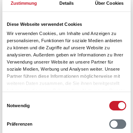
Zustimmung
Details
Über Cookies
Diese Webseite verwendet Cookies
Wir verwenden Cookies, um Inhalte und Anzeigen zu
personalisieren, Funktionen für soziale Medien anbieten
zu können und die Zugriffe auf unsere Website zu
analysieren. Außerdem geben wir Informationen zu Ihrer
Verwendung unserer Website an unsere Partner für
Belegungskalender
soziale Medien, Werbung und Analysen weiter. Unsere
Partner führen diese Informationen möglicherweise mit
Reisedauer auswählen
weiteren Daten zusammen, die Sie ihnen bereitgestellt
Anzahl Reisende auswählen
haben oder die sie im Rahmen Ihrer Nutzung der Dienste
Anreisetag im Belegungskalender anklicken
gesammelt haben.
Einwilligungsauswahl
Sie bekommen Verfügbarkeit und Preis angezeigt
Notwendig
Bitte beachten Sie, dass sich bei Änderungen des
Reisezeitraumes auch Änderungen bei der
Präferenzen
Hausbeschreibung und/oder der Ausstattung ergeben