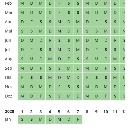
M
D
M
D
F
S
S
M
D
M
D
F
M
D
M
D
F
S
S
M
D
M
D
F
D
F
S
S
M
D
M
D
F
S
S
M
S
S
M
D
M
D
F
S
S
M
D
M
D
M
D
F
S
S
M
D
M
D
F
S
D
F
S
S
M
D
M
D
F
S
S
M
S
M
D
M
D
F
S
S
M
D
M
D
M
D
F
S
S
M
D
M
D
F
S
S
F
S
S
M
D
M
D
F
S
S
M
D
M
D
M
D
F
S
S
M
D
M
D
F
M
D
F
S
S
M
D
M
D
F
S
S
2028
1
2
3
4
5
6
7
8
9
10
11
12
S
S
M
D
M
D
F