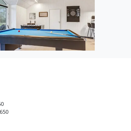
50
 650