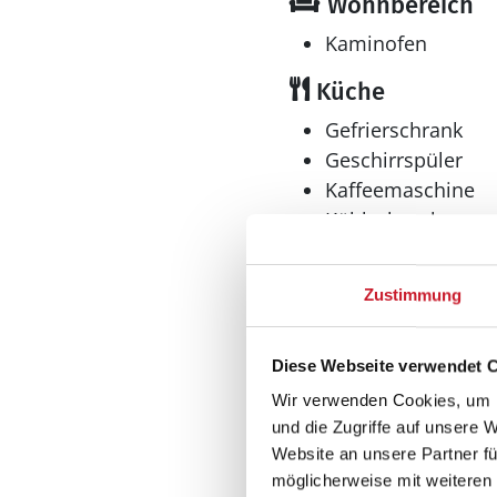
Wohnbereich
Kaminofen
Küche
Gefrierschrank
Geschirrspüler
Kaffeemaschine
Kühlschrank
Mikrowelle
Wasserkocher
Zustimmung
Wellness
Pool
Diese Webseite verwendet 
Sauna
Wir verwenden Cookies, um I
Whirlpool
und die Zugriffe auf unsere 
Website an unsere Partner fü
Spieleangebot
möglicherweise mit weiteren