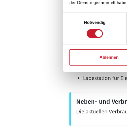
der Dienste gesammelt habe
Billard
Dart
Einwilligungsauswahl
Tischfußball
Notwendig
Tischtennis
Sonstiges
Ablehnen
Kinderbett
Kinderhochstuhl
Ladestation für El
Neben- und Verb
Die aktuellen Verbra