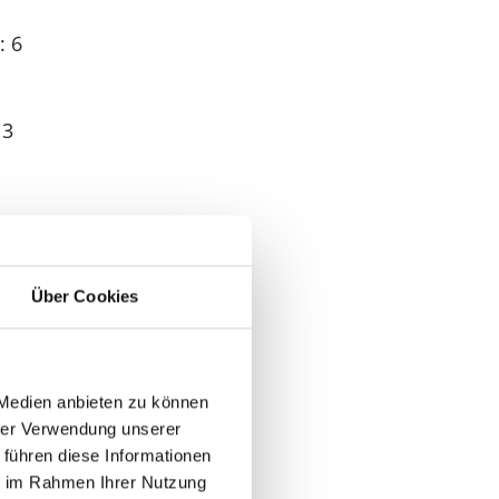
: 6
 3
Über Cookies
 Medien anbieten zu können
hrer Verwendung unserer
 führen diese Informationen
ie im Rahmen Ihrer Nutzung