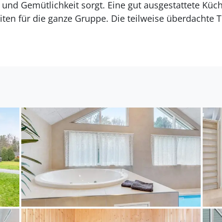
und Gemütlichkeit sorgt. Eine gut ausgestattete Küch
ten für die ganze Gruppe. Die teilweise überdachte 
olin und Platz für Ballspiele bieten zusätzlichen Fre
, die sich auf zwei Bereiche mit jeweils eigenem B
afplätze auf dem ausgebauten Dachboden. Insgesamt 
ten Sie, dass dieses VillaVilla-Haus nicht an Jugend