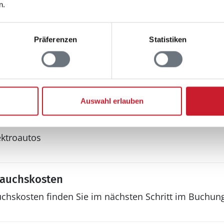
n.
Außendusche
Grill
Grill und Gartenmöbel
Präferenzen
Statistiken
Schaukel
Spielhaus
Trampolin
Auswahl erlauben
ektroautos
rauchskosten
uchskosten finden Sie im nächsten Schritt im Buchun