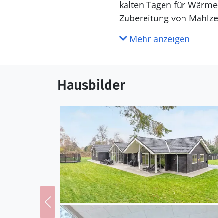
kalten Tagen für Wärme 
Zubereitung von Mahlzei
mit Klettergerüst, Tramp
Mehr anzeigen
über sechs Doppelzimmer
sowie vier weitere Schl
Badezimmer. Bitte beach
Hausbilder