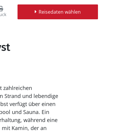
Reisedaten wählen
uck
yst
t zahlreichen
en Strand und lebendige
lbst verfügt über einen
pool und Sauna. Ein
terhaltung, während eine
h mit Kamin, der an