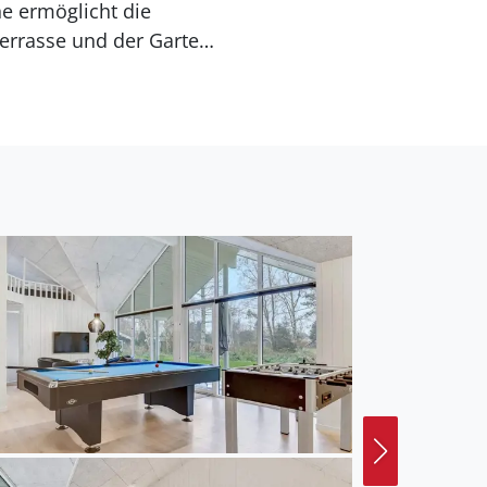
e ermöglicht die
Terrasse und der Garten
iraum. Das Haus verfügt
adezimmer verteilen,
hat das Ferienhaus drei
gruppen vermietet wird.