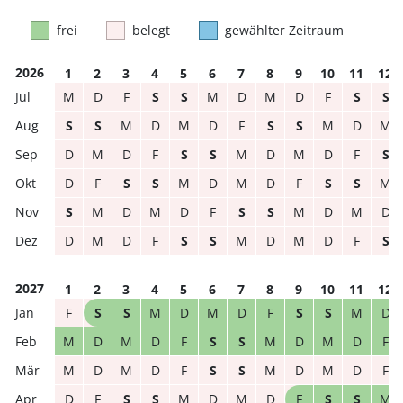
frei
belegt
gewählter Zeitraum
2026
1
2
3
4
5
6
7
8
9
10
11
12
M
D
F
S
S
M
D
M
D
F
S
S
S
S
M
D
M
D
F
S
S
M
D
M
D
M
D
F
S
S
M
D
M
D
F
S
D
F
S
S
M
D
M
D
F
S
S
M
S
M
D
M
D
F
S
S
M
D
M
D
D
M
D
F
S
S
M
D
M
D
F
S
2027
1
2
3
4
5
6
7
8
9
10
11
12
F
S
S
M
D
M
D
F
S
S
M
D
M
D
M
D
F
S
S
M
D
M
D
F
M
D
M
D
F
S
S
M
D
M
D
F
D
F
S
S
M
D
M
D
F
S
S
M