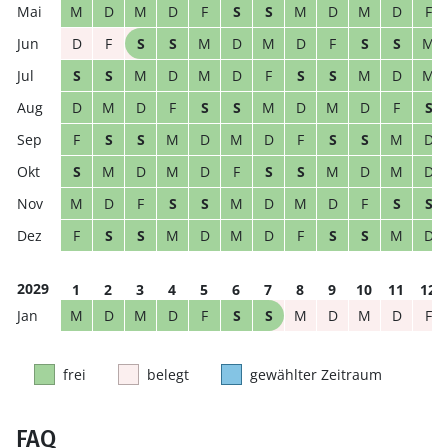
M
D
M
D
F
S
S
M
D
M
D
F
D
F
S
S
M
D
M
D
F
S
S
M
S
S
M
D
M
D
F
S
S
M
D
M
D
M
D
F
S
S
M
D
M
D
F
S
F
S
S
M
D
M
D
F
S
S
M
D
S
M
D
M
D
F
S
S
M
D
M
D
M
D
F
S
S
M
D
M
D
F
S
S
F
S
S
M
D
M
D
F
S
S
M
D
2029
1
2
3
4
5
6
7
8
9
10
11
12
M
D
M
D
F
S
S
M
D
M
D
F
frei
belegt
gewählter Zeitraum
FAQ