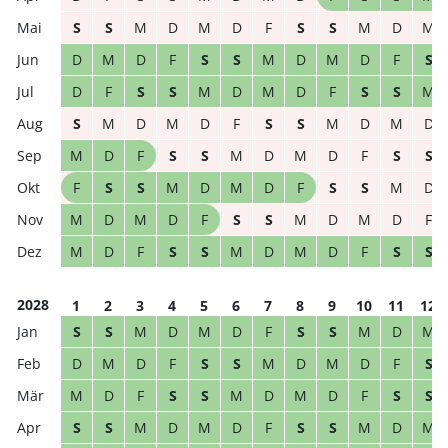
S
S
M
D
M
D
F
S
S
M
D
M
D
M
D
F
S
S
M
D
M
D
F
S
D
F
S
S
M
D
M
D
F
S
S
M
S
M
D
M
D
F
S
S
M
D
M
D
M
D
F
S
S
M
D
M
D
F
S
S
F
S
S
M
D
M
D
F
S
S
M
D
M
D
M
D
F
S
S
M
D
M
D
F
M
D
F
S
S
M
D
M
D
F
S
S
2028
1
2
3
4
5
6
7
8
9
10
11
12
S
S
M
D
M
D
F
S
S
M
D
M
D
M
D
F
S
S
M
D
M
D
F
S
M
D
F
S
S
M
D
M
D
F
S
S
S
S
M
D
M
D
F
S
S
M
D
M