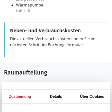
Wärmepumpe
Luft-Luft
Neben- und Verbrauchskosten
Die aktuellen Verbrauchskosten finden Sie im
nächsten Schritt im Buchungsformular.
Raumaufteilung
Leider liegen uns zurzeit keine Grundrisse vor.
Manchmal befinden sich aber unter den Bildern des
Zustimmung
Details
Über Cookies
Ferienhauses Informationen zur Raumaufteilung.