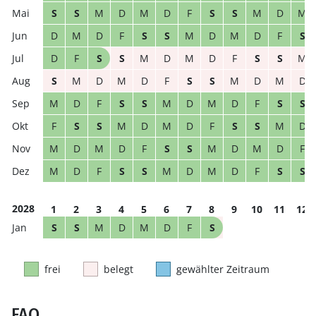
S
S
M
D
M
D
F
S
S
M
D
M
D
M
D
F
S
S
M
D
M
D
F
S
D
F
S
S
M
D
M
D
F
S
S
M
S
M
D
M
D
F
S
S
M
D
M
D
M
D
F
S
S
M
D
M
D
F
S
S
F
S
S
M
D
M
D
F
S
S
M
D
M
D
M
D
F
S
S
M
D
M
D
F
M
D
F
S
S
M
D
M
D
F
S
S
2028
1
2
3
4
5
6
7
8
9
10
11
12
S
S
M
D
M
D
F
S
frei
belegt
gewählter Zeitraum
FAQ