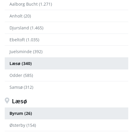
Aalborg Bucht (1.271)
Anholt (20)
Djursland (1.465)
Ebeltoft (1.035)
Juelsminde (392)
Læsø (340)
Odder (585)
Samsø (312)
Læsø
Byrum (26)
Østerby (154)