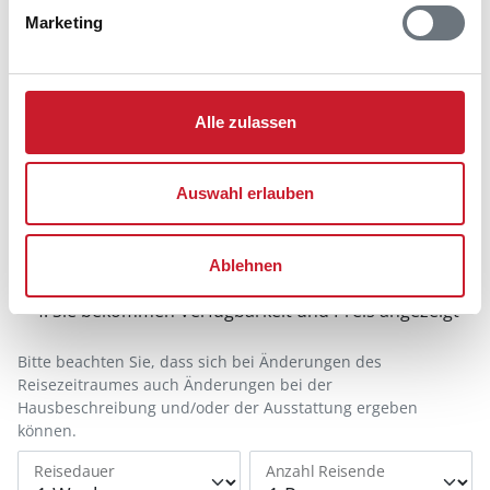
Marketing
Alle zulassen
Belegungskalender
Auswahl erlauben
Reisedauer auswählen
Anzahl Reisende auswählen
Ablehnen
Anreisetag im Belegungskalender anklicken
Sie bekommen Verfügbarkeit und Preis angezeigt
Bitte beachten Sie, dass sich bei Änderungen des
Reisezeitraumes auch Änderungen bei der
Hausbeschreibung und/oder der Ausstattung ergeben
können.
Reisedauer
Anzahl Reisende