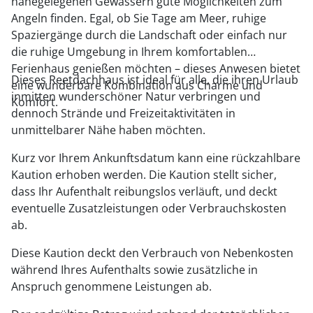
nahegelegenen Gewässern gute Möglichkeiten zum
Angeln finden. Egal, ob Sie Tage am Meer, ruhige
Spaziergänge durch die Landschaft oder einfach nur
die ruhige Umgebung in Ihrem komfortablen
Ferienhaus genießen möchten – dieses Anwesen bietet
Dieses Reetdachhaus ist ideal für alle, die ihren Urlaub
eine wunderbare Kombination aus Charme und
inmitten wunderschöner Natur verbringen und
Komfort.
dennoch Strände und Freizeitaktivitäten in
unmittelbarer Nähe haben möchten.
Kurz vor Ihrem Ankunftsdatum kann eine rückzahlbare
Kaution erhoben werden. Die Kaution stellt sicher,
dass Ihr Aufenthalt reibungslos verläuft, und deckt
eventuelle Zusatzleistungen oder Verbrauchskosten
ab.
Diese Kaution deckt den Verbrauch von Nebenkosten
während Ihres Aufenthalts sowie zusätzliche in
Anspruch genommene Leistungen ab.