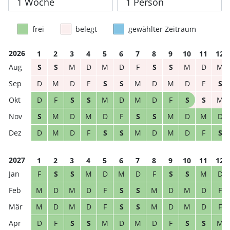
frei
belegt
gewählter Zeitraum
2026
1
2
3
4
5
6
7
8
9
10
11
12
S
S
M
D
M
D
F
S
S
M
D
M
D
M
D
F
S
S
M
D
M
D
F
S
D
F
S
S
M
D
M
D
F
S
S
M
S
M
D
M
D
F
S
S
M
D
M
D
D
M
D
F
S
S
M
D
M
D
F
S
2027
1
2
3
4
5
6
7
8
9
10
11
12
F
S
S
M
D
M
D
F
S
S
M
D
M
D
M
D
F
S
S
M
D
M
D
F
M
D
M
D
F
S
S
M
D
M
D
F
D
F
S
S
M
D
M
D
F
S
S
M