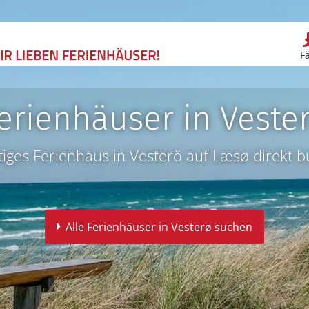
F
erienhäuser in Veste
iges Ferienhaus in Vesterö auf Læsø direkt 
Alle Ferienhäuser in Vesterø suchen