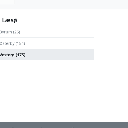
Læsø
Byrum (26)
Østerby (154)
Vesterø (175)