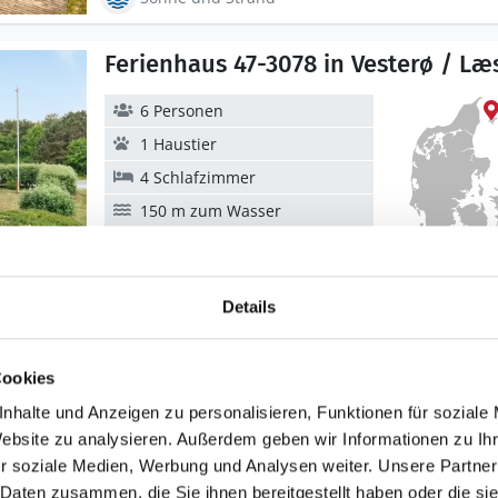
Ferienhaus 47-3078 in Vesterø / Læ
6 Personen
1 Haustier
4 Schlafzimmer
150 m zum Wasser
Sonne und Strand
Details
Ferienhaus SKON-23 in Vesterø / L
Cookies
6 Personen
nhalte und Anzeigen zu personalisieren, Funktionen für soziale
Website zu analysieren. Außerdem geben wir Informationen zu I
1 Haustier
r soziale Medien, Werbung und Analysen weiter. Unsere Partner
3 Schlafzimmer
 Daten zusammen, die Sie ihnen bereitgestellt haben oder die s