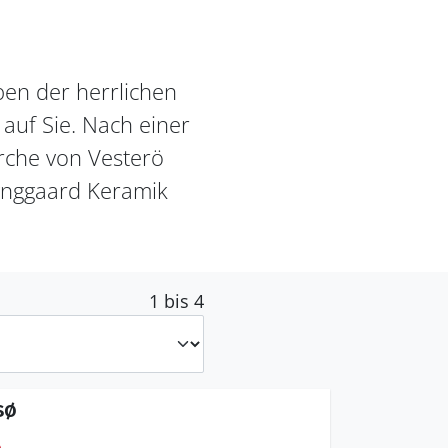
ben der herrlichen
auf Sie. Nach einer
rche von Vesterö
ynggaard Keramik
1 bis 4
sø