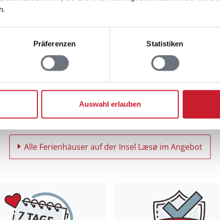
900 m zum Wasser
n.
Präferenzen
Statistiken
Team Læsø Feriehusudlejning
1
2
3
4
5
Auswahl erlauben
Alle Ferienhäuser auf der Insel Læsø im Angebot