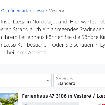
Ostdänemark
Læsø
Vesterø
r Insel Læsø in Nordostjütland. Hier wartet ne
ren Strand auch ein anregendes Stadtleben 
 Ihrem Ferienhaus können Sie die Söndre Ki
m Læsø Kur besuchen. Oder Sie schauen in L
n bei ihrer Arbeit zu.
Sortierung
Ferienhaus 47-3106 in Vesterø / Læ