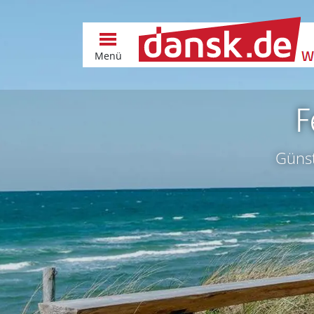
Menü
F
Günst