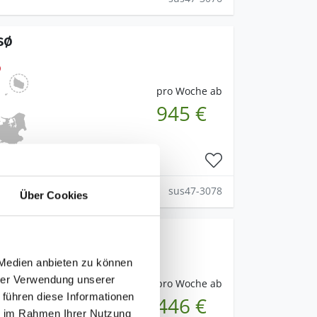
sø
pro Woche ab
945 €
sus47-3078
Über Cookies
æsø
 Medien anbieten zu können
hrer Verwendung unserer
pro Woche ab
 führen diese Informationen
446 €
ie im Rahmen Ihrer Nutzung