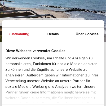
Erholsames Ferienhausparadies
Råbylille Strand
Zustimmung
Details
Über Cookies
Rabylille Strand
Diese Webseite verwendet Cookies
Wir verwenden Cookies, um Inhalte und Anzeigen zu
Ursprünglich gehörte der Råbylille Strand zum kleinen
personalisieren, Funktionen für soziale Medien anbieten
Weiler Råbylille. Dieser befindet sich etwa 2 km
zu können und die Zugriffe auf unsere Website zu
nördlich des heutigen Ferienortes. Nach dem 2.
analysieren. Außerdem geben wir Informationen zu Ihrer
Weltkrieg wurden Sommerhäuser in Dänemark immer
Verwendung unserer Website an unsere Partner für
beliebter. So entwickelte sich zum Strand hin ein Netz
soziale Medien, Werbung und Analysen weiter. Unsere
von unbefestigten Straßen, welches die Chalets auch
Partner führen diese Informationen möglicherweise mit
heute noch miteinander verbindet. Unsere
weiteren Daten zusammen, die Sie ihnen bereitgestellt
gemütlichen
Ferienhäuser in Råbylille Strand
sind
haben oder die sie im Rahmen Ihrer Nutzung der Dienste
von schönen Gärten umgeben und bieten viel