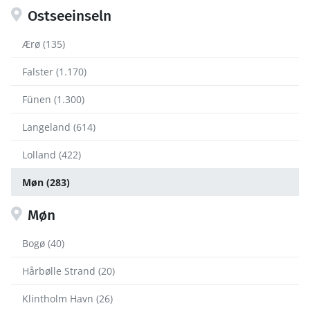
Ostseeinseln
Ærø (135)
Falster (1.170)
Fünen (1.300)
Langeland (614)
Lolland (422)
Møn (283)
Møn
Bogø (40)
Hårbølle Strand (20)
Klintholm Havn (26)