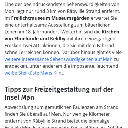
Eine der beeindruckendsten Sehenswürdigkeiten von
Møn liegt nur rund 3 km von Råbylille Strand entfernt.
Im
Freilichtmuseum Museumsgården
erwartet Sie
eine unterhaltsame Ausstellung zum bäuerlichen
Leben im 18. Jahrhundert. Weiterhin sind die
Kirchen
von Elmelunde und Keldby
mit ihren einzigartigen
Fresken zwei Attraktionen, die Sie mit dem Fahrrad
schnell erreichen können. Darüber hinaus gibt es viele
weitere interessante Sehenswürdigkeiten auf Møn
zu
entdecken, unter anderem die imposante, leuchtend
weiße Steilküste Møns Klint
.
Tipps zur Freizeitgestaltung auf der
Insel Møn
Abwechslung zum gemütlichen Faulenzen am Strand
finden Sie überall auf Møn. Nur wenige Kilometer
entfernt von Råbylille Strand bietet die einmalige
Eisdiele Møn Is hausgemachte Spezialitäten an. Auf der