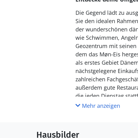
Die Gegend lädt zu ausg
Sie den idealen Rahmen
der wunderschönen däni
wie Schwimmen, Angeln
Geozentrum mit seinen v
dem das Møn-Eis hergest
als erstes Gebiet Däne
nächstgelegene Einkaufs
zahlreichen Fachgeschäf
außerdem gute Restaur
die jeden Dienstag statt
Mehr anzeigen
Hausbilder