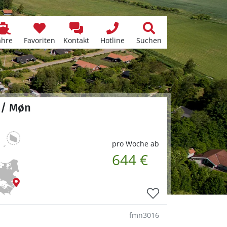
ähre
Favoriten
Kontakt
Hotline
Suchen
d / Møn
pro Woche ab
644 €
fmn3016