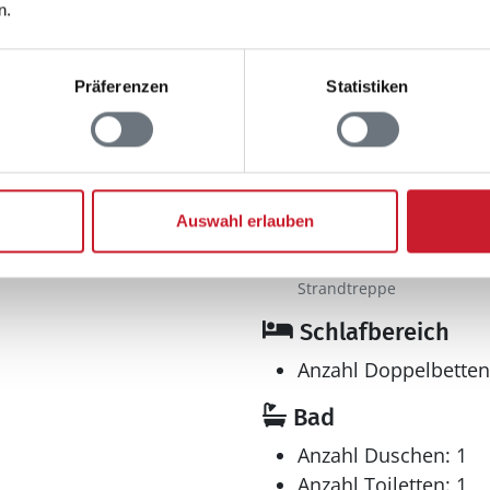
n.
Präferenzen
Statistiken
Entfernungen
5
Abstand Einkauf: 8.
Ganzjährig geöffnet
Abstand Strand: 150
: 796 m²
Auswahl erlauben
Strandtreppe
Abstand Strand: 75 
²
Strandtreppe
Schlafbereich
Anzahl Doppelbetten
Bad
Anzahl Duschen: 1
Anzahl Toiletten: 1