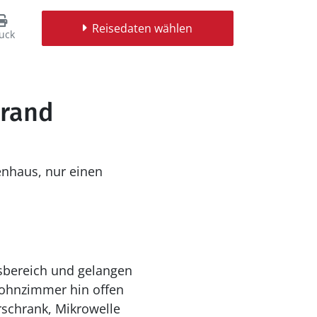
Reisedaten wählen
uck
trand
enhaus, nur einen
sbereich und gelangen
ohnzimmer hin offen
rschrank, Mikrowelle