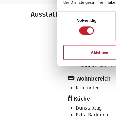
der Dienste gesammelt habe
Ausstattung
Einwilligungsauswahl
Notwendig
Allgemeines
Anzahl Personen: 
Baujahr: 1976
Grundstücksfläche
Ablehnen
Nichtraucher
Wohnfläche: 74 m
Wohnbereich
Kaminofen
Küche
Dunstabzug
Extra Backofen