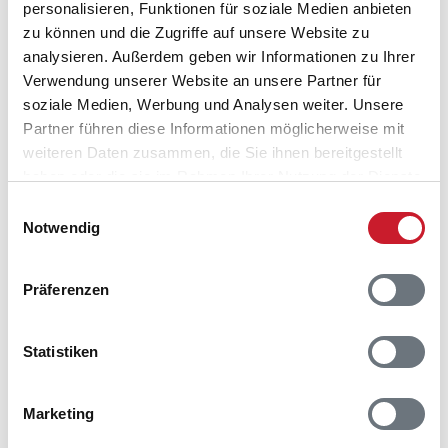
personalisieren, Funktionen für soziale Medien anbieten
zu können und die Zugriffe auf unsere Website zu
analysieren. Außerdem geben wir Informationen zu Ihrer
Verwendung unserer Website an unsere Partner für
soziale Medien, Werbung und Analysen weiter. Unsere
Partner führen diese Informationen möglicherweise mit
weiteren Daten zusammen, die Sie ihnen bereitgestellt
haben oder die sie im Rahmen Ihrer Nutzung der Dienste
gesammelt haben.
Einwilligungsauswahl
Notwendig
Belegungskalender
Präferenzen
Reisedauer auswählen
Anzahl Reisende auswählen
Anreisetag im Belegungskalender anklicken
Statistiken
Sie bekommen Verfügbarkeit und Preis angezeigt
Marketing
Bitte beachten Sie, dass sich bei Änderungen des
Reisezeitraumes auch Änderungen bei der