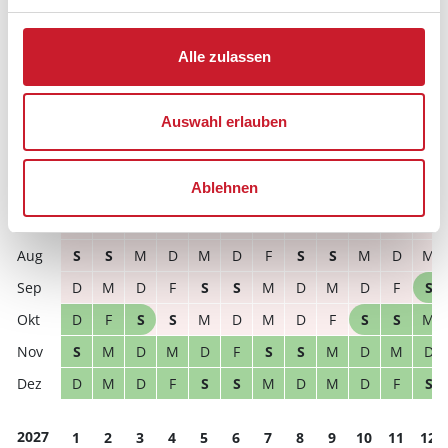
Hausbeschreibung und/oder der Ausstattung ergeben
können.
Alle zulassen
Reisedauer
Anzahl Reisende
Auswahl erlauben
frei
belegt
gewählter Zeitraum
Ablehnen
2026
1
2
3
4
5
6
7
8
9
10
11
12
M
D
F
S
S
M
D
M
D
F
S
S
S
S
M
D
M
D
F
S
S
M
D
M
D
M
D
F
S
S
M
D
M
D
F
S
D
F
S
S
M
D
M
D
F
S
S
M
S
M
D
M
D
F
S
S
M
D
M
D
D
M
D
F
S
S
M
D
M
D
F
S
2027
1
2
3
4
5
6
7
8
9
10
11
12