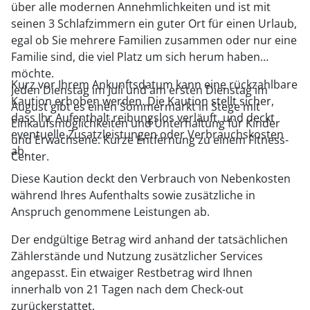
über alle modernen Annehmlichkeiten und ist mit
seinen 3 Schlafzimmern ein guter Ort für einen Urlaub,
egal ob Sie mehrere Familien zusammen oder nur eine
Familie sind, die viel Platz um sich herum haben
möchte.
Kurz vor Ihrem Ankunftsdatum kann eine rückzahlbare
Jeden Dienstag im Juli und am ersten Dienstag im
Kaution erhoben werden. Die Kaution stellt sicher,
August gibt es einen Sommermarkt in Stege mit
dass Ihr Aufenthalt reibungslos verläuft, und deckt
Einkaufsmöglichkeiten und Unterhaltung für Kinder
eventuelle Zusatzleistungen oder Verbrauchskosten
und Erwachsene. Kurze Entfernung zu einem Fitness-
ab.
Center.
Diese Kaution deckt den Verbrauch von Nebenkosten
während Ihres Aufenthalts sowie zusätzliche in
Anspruch genommene Leistungen ab.
Der endgültige Betrag wird anhand der tatsächlichen
Zählerstände und Nutzung zusätzlicher Services
angepasst. Ein etwaiger Restbetrag wird Ihnen
innerhalb von 21 Tagen nach dem Check-out
zurückerstattet.