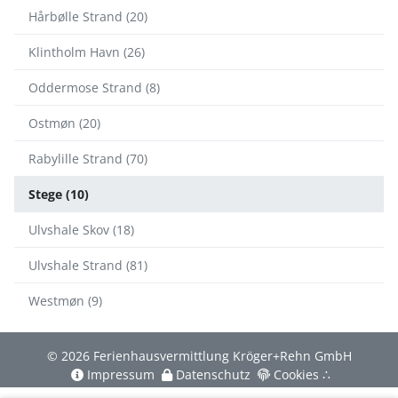
Hårbølle Strand (20)
Klintholm Havn (26)
Oddermose Strand (8)
Ostmøn (20)
Rabylille Strand (70)
Stege (10)
Ulvshale Skov (18)
Ulvshale Strand (81)
Westmøn (9)
© 2026 Ferienhausvermittlung Kröger+Rehn GmbH
Impressum
Datenschutz
Cookies
∴