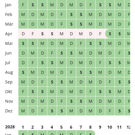
F
S
S
M
D
M
D
F
S
S
M
D
M
D
M
D
F
S
S
M
D
M
D
F
M
D
M
D
F
S
S
M
D
M
D
F
D
F
S
S
M
D
M
D
F
S
S
M
S
S
M
D
M
D
F
S
S
M
D
M
D
M
D
F
S
S
M
D
M
D
F
S
D
F
S
S
M
D
M
D
F
S
S
M
S
M
D
M
D
F
S
S
M
D
M
D
M
D
F
S
S
M
D
M
D
F
S
S
F
S
S
M
D
M
D
F
S
S
M
D
M
D
M
D
F
S
S
M
D
M
D
F
M
D
F
S
S
M
D
M
D
F
S
S
2028
1
2
3
4
5
6
7
8
9
10
11
12
S
S
M
D
M
D
F
S