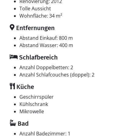
In der Ferienunterkunft gibt es einen Fernseher. Radio.
Renovierung: 2012
Mindestens 4 dänische Fernsehsender.
Tolle Aussicht
Wohnfläche: 34 m²
Swimmingpool
Entfernungen
Zutritt zu einem gemeinsamen Außen-Swimmingpool.
Der Außen-Swimmingpool misst bis zu 9 m in der
Abstand Einkauf: 800 m
Breite, 10 m in der Länge und bis zu 2 m in der Tiefe.
Abstand Wasser: 400 m
Schlafbereich
Anzahl Doppelbetten: 2
Anzahl Schlafcouches (doppel): 2
Küche
Geschirrspüler
Kühlschrank
Mikrowelle
Bad
Anzahl Badezimmer: 1