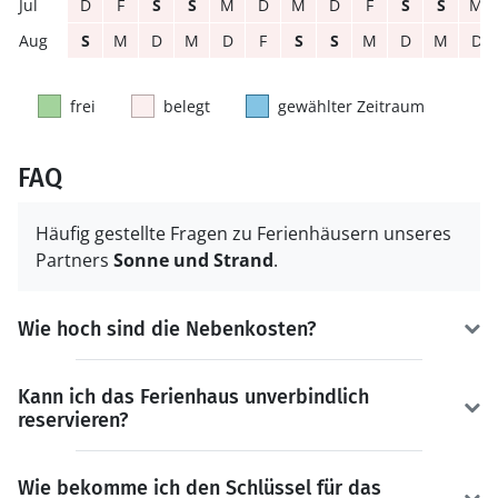
D
F
S
S
M
D
M
D
F
S
S
M
S
M
D
M
D
F
S
S
M
D
M
D
frei
belegt
gewählter Zeitraum
FAQ
Häufig gestellte Fragen zu Ferienhäusern unseres
Partners
Sonne und Strand
.
Wie hoch sind die Nebenkosten?
Kann ich das Ferienhaus unverbindlich
reservieren?
Wie bekomme ich den Schlüssel für das