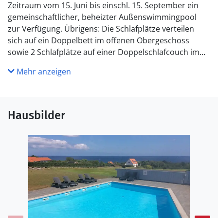
Zeitraum vom 15. Juni bis einschl. 15. September ein
gemeinschaftlicher, beheizter Außenswimmingpool
zur Verfügung. Übrigens: Die Schlafplätze verteilen
sich auf ein Doppelbett im offenen Obergeschoss
sowie 2 Schlafplätze auf einer Doppelschlafcouch im
Wohnzimmer.
Mehr anzeigen
Küche
Die Küche ist mit Kühlschrank ausgestattet. Außerdem
gibt es 4 Keramik-Kochfelder, Umluftofen, Mikrowelle
Hausbilder
sowie Geschirrspüler.
WC und Bad
Es gibt 1 Badezimmer mit Duschnische und 1 Toilette..
Fußbodenheizung in 1 Badezimmer.
Draußen
. Die Entfernung zum Meer beträgt 400 m. Die nächste
Einkaufsmöglichkeit liegt 800 m entfernt. Es steht ein 6