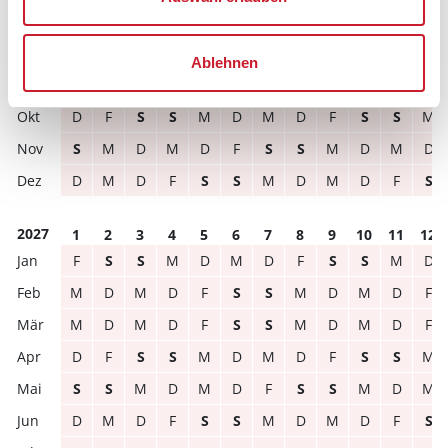
2026
1
2
3
4
5
6
7
8
9
10
11
12
S
S
M
D
M
D
F
S
S
M
D
M
Ablehnen
D
M
D
F
S
S
M
D
M
D
F
S
D
F
S
S
M
D
M
D
F
S
S
M
S
M
D
M
D
F
S
S
M
D
M
D
D
M
D
F
S
S
M
D
M
D
F
S
2027
1
2
3
4
5
6
7
8
9
10
11
12
F
S
S
M
D
M
D
F
S
S
M
D
M
D
M
D
F
S
S
M
D
M
D
F
M
D
M
D
F
S
S
M
D
M
D
F
D
F
S
S
M
D
M
D
F
S
S
M
S
S
M
D
M
D
F
S
S
M
D
M
D
M
D
F
S
S
M
D
M
D
F
S