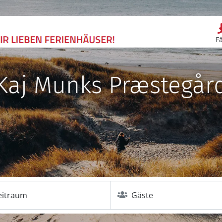
F
Kaj Munks Præstegår
eitraum
Gäste