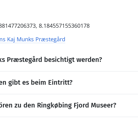
4881477206373, 8.184557155360178
s Kaj Munks Præstegård
s Præstegård besichtigt werden?
 gibt es beim Eintritt?
ren zu den Ringkøbing Fjord Museer?