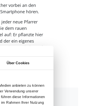
her vorbei an den
 Smartphone hören.
 jeder neue Pfarrer
die dem rauen
 auf: Er pflanzte hier
d der ein eigenes
 Stationen. Sie kann das
Über Cookies
at, dänische
schen hinaus in die
 Medien anbieten zu können
hrer Verwendung unserer
 führen diese Informationen
ie im Rahmen Ihrer Nutzung