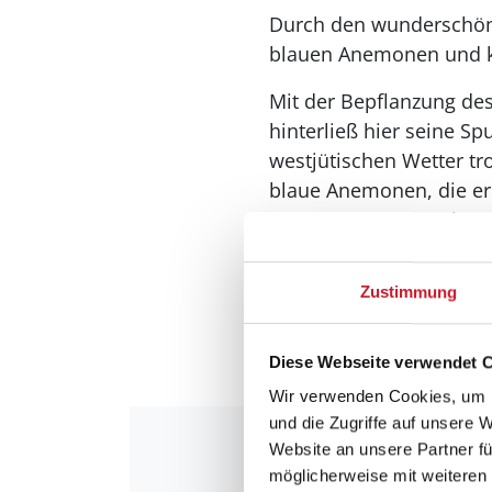
Durch den wunderschöne
blauen Anemonen und k
Mit der Bepflanzung des
hinterließ hier seine S
westjütischen Wetter tr
blaue Anemonen, die er 
Gedicht widmete. Die Po
ganze Jahr über besuch
Zustimmung
Die Poesie-Routen sind e
Dichterinnen und Dichte
Natur zu bringen.
Diese Webseite verwendet 
Wir verwenden Cookies, um I
und die Zugriffe auf unsere 
Website an unsere Partner fü
möglicherweise mit weiteren