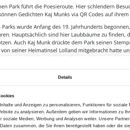
n Park führt die Poesieroute. Hier schlendern Besuc
önnen Gedichten Kaj Munks via QR Codes auf ihrem
 Parks wurde Anfang des 19. Jahrhunderts begonnen,
puren. Hauptsächlich sind hier Laubbäume zu finden, 
otzen. Auch Kaj Munk drückte dem Park seinen Stempel
von seiner Heimatinsel Lolland mitgebracht hatte un
esieroute ist einen halben Kilometer lang und hat 10
t werden.
Details
in landesweites Projekt, das sich zum Ziel gesetzte h
r wieder in Erinnerung zu rufen und gleichzeitig Men
Cookies
nhalte und Anzeigen zu personalisieren, Funktionen für soziale
Website zu analysieren. Außerdem geben wir Informationen zu I
r soziale Medien, Werbung und Analysen weiter. Unsere Partner
 Daten zusammen, die Sie ihnen bereitgestellt haben oder die s