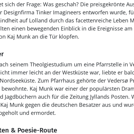
 sich der Frage: Was geschah? Die preisgekrönte Auss
 Designfirma Tinker Imagineers entworfen wurde, fü
 Kindheit auf Lolland durch das facettenreiche Leben 
en einen bewegenden Einblick in die Ereignisse am 
on Kaj Munk an die Tür klopfen.
er
ach seinem Theolgiestudium um eine Pfarrstelle in V
cht immer leicht an der Westküste war, liebte er bal
Nordseeküste. Zum Pfarrhaus gehörte der Vedersø Pr
 bewohnte. Kaj Munk war einer der populärsten Drama
d Jagdbüchern auch für die Zeitung Jyllands Posten.
h Kaj Munk gegen die deutschen Besatzer aus und wur
bgeholt und ermordet.
en & Poesie-Route