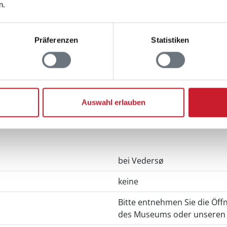
n.
Präferenzen
Statistiken
tegård im Überblick
Auswahl erlauben
bei Vedersø
keine
Bitte entnehmen Sie die Öff
des Museums oder unseren