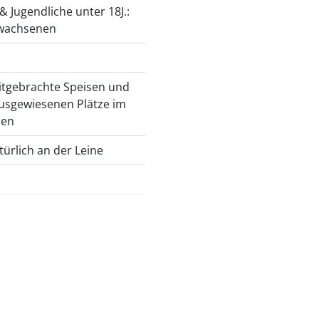
 Jugendliche unter 18J.:
Erwachsenen
itgebrachte Speisen und
usgewiesenen Plätze im
den
ürlich an der Leine