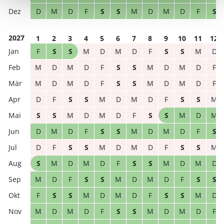
D
M
D
F
S
S
M
D
M
D
F
S
2027
1
2
3
4
5
6
7
8
9
10
11
12
F
S
S
M
D
M
D
F
S
S
M
D
M
D
M
D
F
S
S
M
D
M
D
F
M
D
M
D
F
S
S
M
D
M
D
F
D
F
S
S
M
D
M
D
F
S
S
M
S
S
M
D
M
D
F
S
S
M
D
M
D
M
D
F
S
S
M
D
M
D
F
S
D
F
S
S
M
D
M
D
F
S
S
M
S
M
D
M
D
F
S
S
M
D
M
D
M
D
F
S
S
M
D
M
D
F
S
S
F
S
S
M
D
M
D
F
S
S
M
D
M
D
M
D
F
S
S
M
D
M
D
F