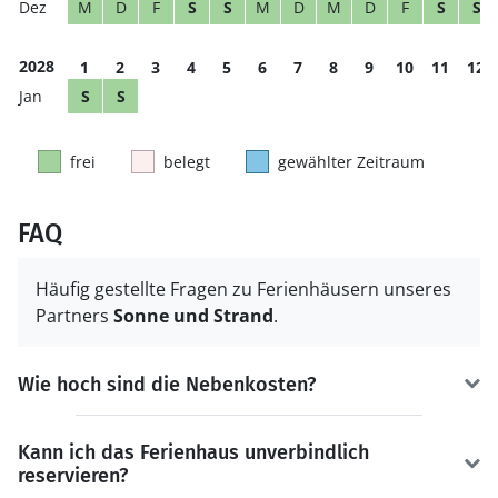
M
D
F
S
S
M
D
M
D
F
S
S
2028
1
2
3
4
5
6
7
8
9
10
11
12
S
S
frei
belegt
gewählter Zeitraum
FAQ
Häufig gestellte Fragen zu Ferienhäusern unseres
Partners
Sonne und Strand
.
Wie hoch sind die Nebenkosten?
Kann ich das Ferienhaus unverbindlich
reservieren?