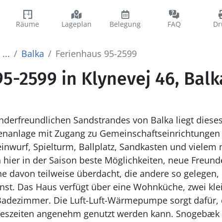
Räume
Lageplan
Belegung
FAQ
Dr
...
Balka
Ferienhaus 95-2599
5-2599 in Klynevej 46, Balk
nderfreundlichen Sandstrandes von Balka liegt dieses
rienanlage mit Zugang zu Gemeinschaftseinrichtung
nwurf, Spielturm, Ballplatz, Sandkasten und vielem 
 hier in der Saison beste Möglichkeiten, neue Freunde
ine davon teilweise überdacht, die andere so gelegen
nst. Das Haus verfügt über eine Wohnküche, zwei kle
 Badezimmer. Die Luft-Luft-Wärmepumpe sorgt dafür, 
angenehm genutzt werden kann. Snogebæk ist bequem zu Fuß