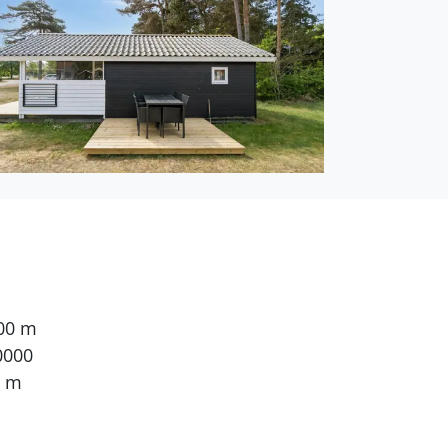
ohnfläche von 25 m² und
tiere dürfen nicht
pelbett. 2 Schlafplätze
nsehsender. Mindestens 4
g.
000 m
0000
0 m