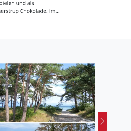
dielen und als
jærstrup Chokolade. Im
.
he Kochplatten, Umluftofen.
tfernung zum Meer
nem Abstand von 10000 m
ußerdem gibt es
ndstück.