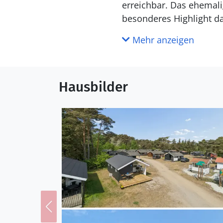
erreichbar. Das ehemalig
besonderes Highlight d
Supermarkt findest Du a
Mehr anzeigen
Küche
Die Küche i
Hausbilder
WC und Bad
Draußen
Die Ferienunterkunft li
beträgt 200 m. Die näch
gibt es einen Golfplatz.
überdachte Terrasse. Es 
Einrichtung