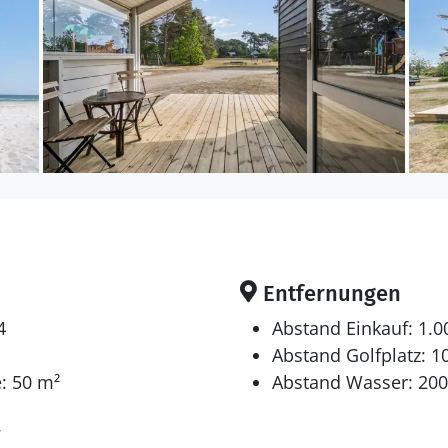
ich für 4 Personen. Die Ferienunterkunft hat eine W
 wurde die Ferienunterkunft teilweise renoviert. Haus
en sich auf 2 Schlafräume. 2 Schlafplätze in einem Dop
 gibt es einen Fernseher. Mindestens 4 dänische Fer
Entfernungen
 Es steht kabellose Internetverbindung zur Verfügun
4
Abstand Einkauf: 1.
Abstand Golfplatz: 1
: 50 m²
Abstand Wasser: 20
7