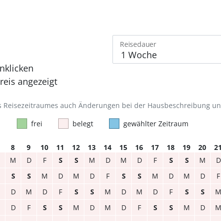
Reisedauer
nklicken
eis angezeigt
des Reisezeitraumes auch Änderungen bei der Hausbeschreibung u
frei
belegt
gewählter Zeitraum
8
9
10
11
12
13
14
15
16
17
18
19
20
2
M
D
F
S
S
M
D
M
D
F
S
S
M
D
S
S
M
D
M
D
F
S
S
M
D
M
D
F
M
D
M
D
F
S
S
M
D
M
D
F
S
S
M
D
F
S
S
M
D
M
D
F
S
S
M
D