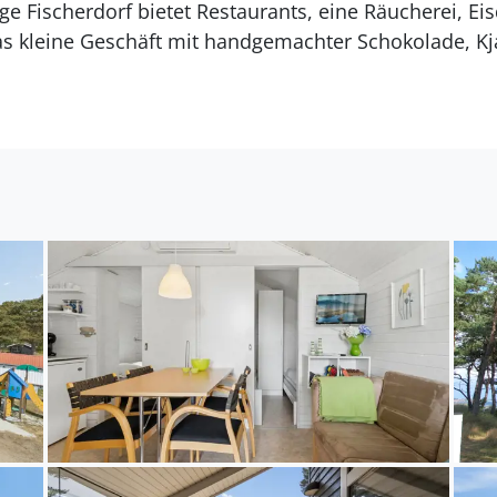
e Fischerdorf bietet Restaurants, eine Räucherei, Eis
as kleine Geschäft mit handgemachter Schokolade, K
lles, was Du für einen entspannten Urlaub benötigst
st mit Kühlschrank ausgestattet. Außerdem gibt es 4 elektrisc
Es gibt 1 Badezimmer mit Duschnische und 1 Toilette.
egt auf einem 50 m² großen Naturgrundstück. Die En
ste Einkaufsmöglichkeit liegt 1000 m entfernt. In ei
 Es steht ein offenes Terrassenareal zur Verfügung. A
steht ein Grill zur Verfügung. Parkplatz auf dem Gru