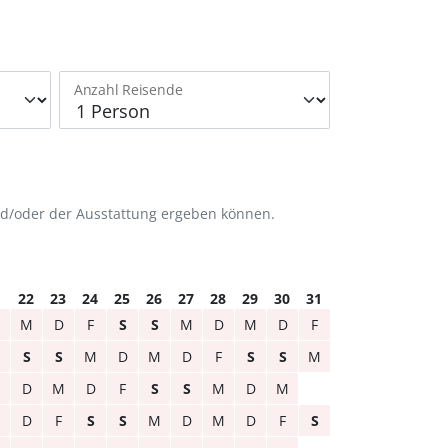
Anzahl Reisende
nd/oder der Ausstattung ergeben können.
1
22
23
24
25
26
27
28
29
30
31
M
D
F
S
S
M
D
M
D
F
S
S
M
D
M
D
F
S
S
M
M
D
M
D
F
S
S
M
D
M
M
D
F
S
S
M
D
M
D
F
S