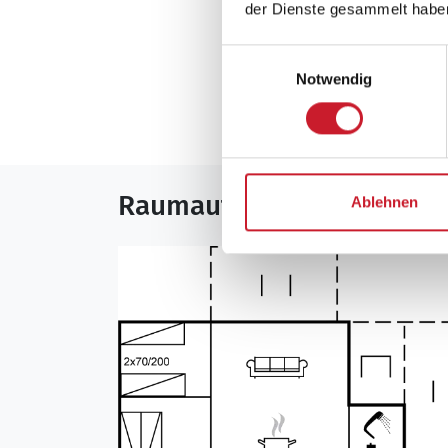
der Dienste gesammelt habe
Neben- und Verb
Einwilligungsauswahl
Notwendig
Die aktuellen Verbra
Raumaufteilung
Ablehnen