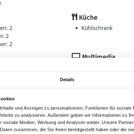
²
Küche
en: 2
Kühlschrank
n: 2
er: 2
Multimedia
r: 1
Deutsches Fernsehe
> 3 deutsche Fernsehsen
Details
Internet
drahtlos
Cookies
Sonstiges
nhalte und Anzeigen zu personalisieren, Funktionen für soziale
Keine Vermietung a
Website zu analysieren. Außerdem geben wir Informationen zu I
ht
Wärmepumpe
r soziale Medien, Werbung und Analysen weiter. Unsere Partner
Luft-Luft
 Daten zusammen, die Sie ihnen bereitgestellt haben oder die s