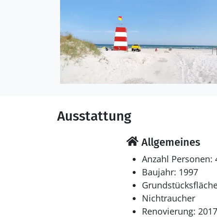
Das Ferienhaus eignet s
wurde 1997 gebaut. 2017
mitgebracht werden. In der Ferienunterkunft ist eine energiesparende Luft zu Luft Wärmepumpe
installiert.
Schlafverhältnisse
Die Schlafplätze verteil
in Einzelbetten.
Ausstattung
Multimedien
In der Ferienunterkunft
Allgemeines
deutsche Fernsehsender.
Anzahl Personen: 
Baujahr: 1997
Grundstücksfläche
Nichtraucher
Renovierung: 201