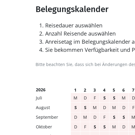
Belegungskalender
Reisedauer auswählen
Anzahl Reisende auswählen
Anreisetag im Belegungskalender a
Sie bekommen Verfügbarkeit und Pr
Bitte beachten Sie, dass sich bei Änderungen 
2026
1
2
3
4
5
6
7
Juli
M
D
F
S
S
M
D
August
S
S
M
D
M
D
F
September
D
M
D
F
S
S
Oktober
D
F
S
S
M
D