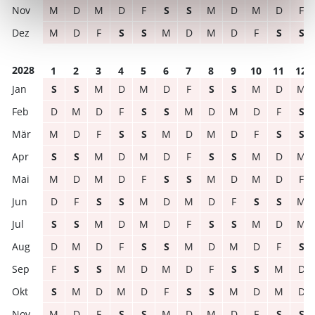
M
D
M
D
F
S
S
M
D
M
D
F
M
D
F
S
S
M
D
M
D
F
S
S
2028
1
2
3
4
5
6
7
8
9
10
11
12
S
S
M
D
M
D
F
S
S
M
D
M
D
M
D
F
S
S
M
D
M
D
F
S
M
D
F
S
S
M
D
M
D
F
S
S
S
S
M
D
M
D
F
S
S
M
D
M
M
D
M
D
F
S
S
M
D
M
D
F
D
F
S
S
M
D
M
D
F
S
S
M
S
S
M
D
M
D
F
S
S
M
D
M
D
M
D
F
S
S
M
D
M
D
F
S
F
S
S
M
D
M
D
F
S
S
M
D
S
M
D
M
D
F
S
S
M
D
M
D
M
D
F
S
S
M
D
M
D
F
S
S