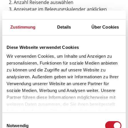
Anzahl Reisende auswählen
Anreisetag im Belegungskalender anklicken
Sie bekommen Verfügbarkeit und Preis angezeigt
Zustimmung
Details
Über Cookies
Bitte beachten Sie, dass sich bei Änderungen des
Reisezeitraumes auch Änderungen bei der
Hausbeschreibung und/oder der Ausstattung ergeben
können.
Diese Webseite verwendet Cookies
Wir verwenden Cookies, um Inhalte und Anzeigen zu
Reisedauer
Anzahl Reisende
personalisieren, Funktionen für soziale Medien anbieten
zu können und die Zugriffe auf unsere Website zu
analysieren. Außerdem geben wir Informationen zu Ihrer
frei
belegt
gewählter Zeitraum
Verwendung unserer Website an unsere Partner für
soziale Medien, Werbung und Analysen weiter. Unsere
2026
1
2
3
4
5
6
7
8
9
10
11
12
Partner führen diese Informationen möglicherweise mit
M
D
F
S
S
M
D
M
D
F
S
S
weiteren Daten zusammen, die Sie ihnen bereitgestellt
S
S
M
D
M
D
F
S
S
M
D
M
haben oder die sie im Rahmen Ihrer Nutzung der Dienste
gesammelt haben.
D
M
D
F
S
S
M
D
M
D
F
S
Einwilligungsauswahl
Notwendig
D
F
S
S
M
D
M
D
F
S
S
M