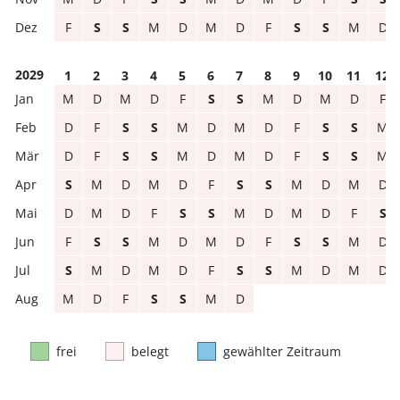
F
S
S
M
D
M
D
F
S
S
M
D
2029
1
2
3
4
5
6
7
8
9
10
11
12
M
D
M
D
F
S
S
M
D
M
D
F
D
F
S
S
M
D
M
D
F
S
S
M
D
F
S
S
M
D
M
D
F
S
S
M
S
M
D
M
D
F
S
S
M
D
M
D
D
M
D
F
S
S
M
D
M
D
F
S
F
S
S
M
D
M
D
F
S
S
M
D
S
M
D
M
D
F
S
S
M
D
M
D
M
D
F
S
S
M
D
frei
belegt
gewählter Zeitraum