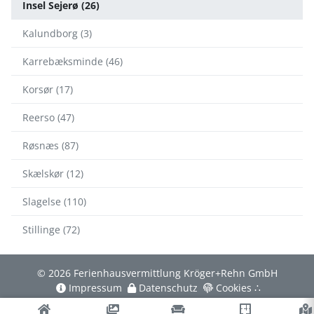
Insel Sejerø (26)
Kalundborg (3)
Karrebæksminde (46)
Korsør (17)
Reerso (47)
Røsnæs (87)
Skælskør (12)
Slagelse (110)
Stillinge (72)
© 2026 Ferienhausvermittlung Kröger+Rehn GmbH
Impressum
Datenschutz
Cookies
∴