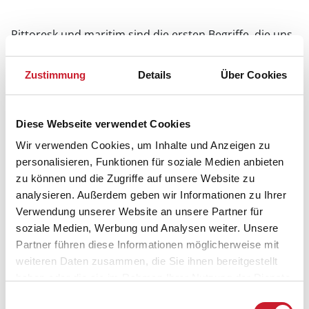
Pittoresk und maritim sind die ersten Begriffe, die uns
zu dem kleinem Ort Karrebæksminde mit seinem
Hafen einfallen. Der Hafen von Karrebæksminde ist wie
Zustimmung
Details
Über Cookies
ein langgezogener Kanal angelegt, links und rechts des
Wassers finden Sie Cafés und Restaurants sowie eine
kleine Räucherei. Charakteristisch sind die meist
Diese Webseite verwendet Cookies
anderthalbgeschossigen Häuser am Kanalufer. Eine
Wir verwenden Cookies, um Inhalte und Anzeigen zu
besonders gemütliche Atmosphäre entsteht, wenn die
personalisieren, Funktionen für soziale Medien anbieten
Segelboote und die kleinen Fischerboote in den Hafen
zu können und die Zugriffe auf unsere Website zu
einfahren und an den Bootsstegen festmachen
analysieren. Außerdem geben wir Informationen zu Ihrer
Verwendung unserer Website an unsere Partner für
soziale Medien, Werbung und Analysen weiter. Unsere
Partner führen diese Informationen möglicherweise mit
weiteren Daten zusammen, die Sie ihnen bereitgestellt
haben oder die sie im Rahmen Ihrer Nutzung der Dienste
gesammelt haben.
Einwilligungsauswahl