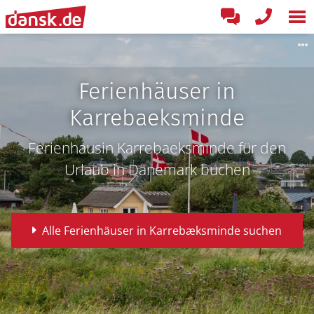
Ferienhäuser in
Karrebaeksminde
Ferienhausin Karrebaeksminde für den
Urlaub in Dänemark buchen
Alle Ferienhäuser in Karrebæksminde suchen