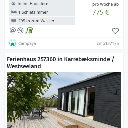
keine Haustiere
pro Woche ab
775 €
1 Schlafzimmer
295 m zum Wasser
Campaya
cmp137175
Ferienhaus 257360 in Karrebæksminde /
Westseeland