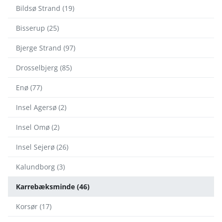
Bildsø Strand (19)
Bisserup (25)
Bjerge Strand (97)
Drosselbjerg (85)
Enø (77)
Insel Agersø (2)
Insel Omø (2)
Insel Sejerø (26)
Kalundborg (3)
Karrebæksminde (46)
Korsør (17)