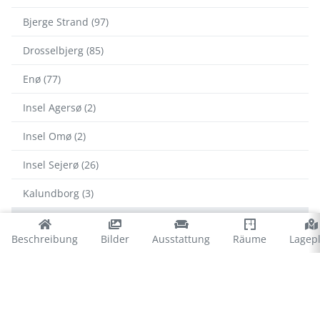
Bjerge Strand (97)
Drosselbjerg (85)
Enø (77)
Insel Agersø (2)
Insel Omø (2)
Insel Sejerø (26)
Kalundborg (3)
Karrebæksminde (46)
Beschreibung
Bilder
Ausstattung
Räume
Lagep
Korsør (17)
Reerso (47)
Røsnæs (87)