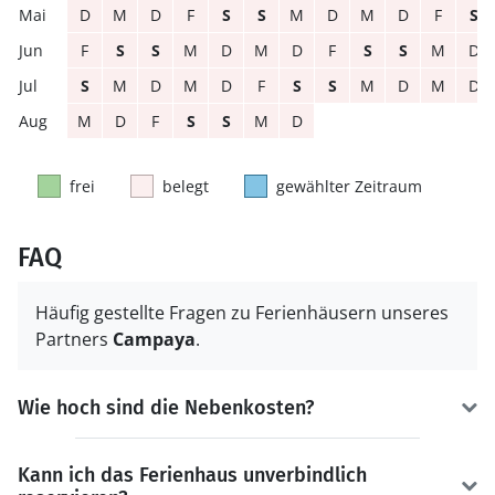
D
M
D
F
S
S
M
D
M
D
F
S
F
S
S
M
D
M
D
F
S
S
M
D
S
M
D
M
D
F
S
S
M
D
M
D
M
D
F
S
S
M
D
frei
belegt
gewählter Zeitraum
FAQ
Häufig gestellte Fragen zu Ferienhäusern unseres
Partners
Campaya
.
Wie hoch sind die Nebenkosten?
Kann ich das Ferienhaus unverbindlich