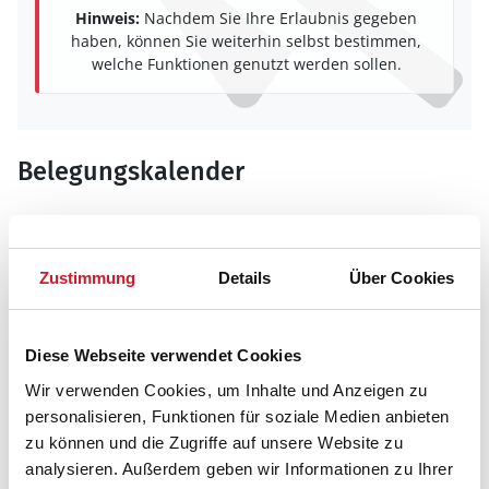
Hinweis:
Nachdem Sie Ihre Erlaubnis gegeben
haben, können Sie weiterhin selbst bestimmen,
welche Funktionen genutzt werden sollen.
Belegungskalender
Reisedauer auswählen
Anzahl Reisende auswählen
Anreisetag im Belegungskalender anklicken
Zustimmung
Details
Über Cookies
Sie bekommen Verfügbarkeit und Preis angezeigt
Bitte beachten Sie, dass sich bei Änderungen des
Diese Webseite verwendet Cookies
Reisezeitraumes auch Änderungen bei der
Wir verwenden Cookies, um Inhalte und Anzeigen zu
Hausbeschreibung und/oder der Ausstattung ergeben
personalisieren, Funktionen für soziale Medien anbieten
können.
zu können und die Zugriffe auf unsere Website zu
Reisedauer
Anzahl Reisende
analysieren. Außerdem geben wir Informationen zu Ihrer