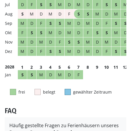
D
F
S
S
M
D
M
D
F
S
S
M
S
M
D
M
D
F
S
S
M
D
M
D
M
D
F
S
S
M
D
M
D
F
S
S
F
S
S
M
D
M
D
F
S
S
M
D
M
D
M
D
F
S
S
M
D
M
D
F
M
D
F
S
S
M
D
M
D
F
S
S
2028
1
2
3
4
5
6
7
8
9
10
11
12
S
S
M
D
M
D
F
frei
belegt
gewählter Zeitraum
FAQ
Häufig gestellte Fragen zu Ferienhäusern unseres