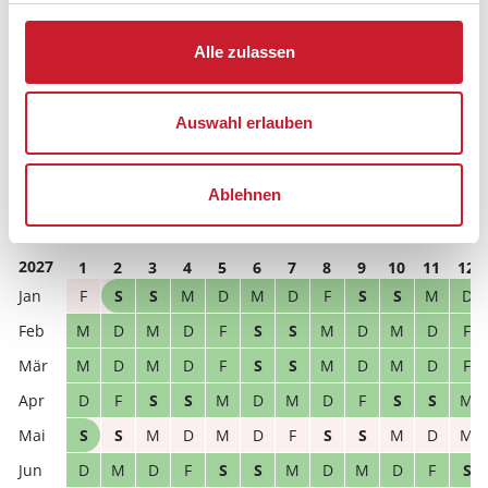
2026
1
2
3
4
5
6
7
8
9
10
11
12
M
D
F
S
S
M
D
M
D
F
S
S
Alle zulassen
S
S
M
D
M
D
F
S
S
M
D
M
D
M
D
F
S
S
M
D
M
D
F
S
Auswahl erlauben
D
F
S
S
M
D
M
D
F
S
S
M
S
M
D
M
D
F
S
S
M
D
M
D
Ablehnen
D
M
D
F
S
S
M
D
M
D
F
S
2027
1
2
3
4
5
6
7
8
9
10
11
12
F
S
S
M
D
M
D
F
S
S
M
D
M
D
M
D
F
S
S
M
D
M
D
F
M
D
M
D
F
S
S
M
D
M
D
F
D
F
S
S
M
D
M
D
F
S
S
M
S
S
M
D
M
D
F
S
S
M
D
M
D
M
D
F
S
S
M
D
M
D
F
S