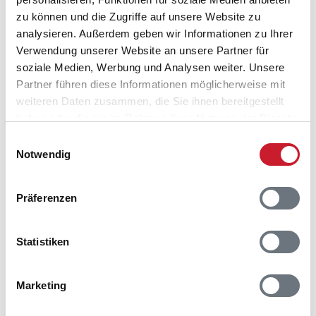
zu können und die Zugriffe auf unsere Website zu
analysieren. Außerdem geben wir Informationen zu Ihrer
Belegungskalender
Verwendung unserer Website an unsere Partner für
soziale Medien, Werbung und Analysen weiter. Unsere
Reisedauer auswählen
Partner führen diese Informationen möglicherweise mit
Anzahl Reisende auswählen
weiteren Daten zusammen, die Sie ihnen bereitgestellt
Anreisetag im Belegungskalender anklicken
haben oder die sie im Rahmen Ihrer Nutzung der Dienste
Sie bekommen Verfügbarkeit und Preis angezeigt
gesammelt haben.
Einwilligungsauswahl
Notwendig
Bitte beachten Sie, dass sich bei Änderungen des
Reisezeitraumes auch Änderungen bei der
Hausbeschreibung und/oder der Ausstattung ergeben
Präferenzen
können.
Reisedauer
Anzahl Reisende
Statistiken
Marketing
frei
belegt
gewählter Zeitraum