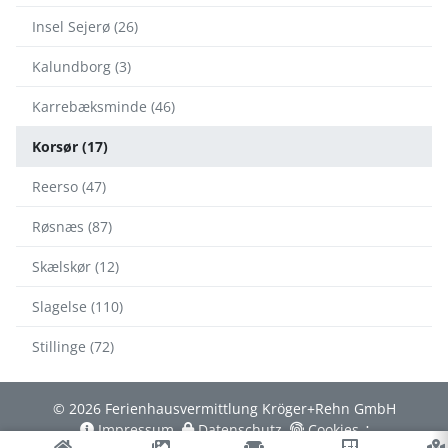
Insel Sejerø (26)
Kalundborg (3)
Karrebæksminde (46)
Korsør (17)
Reerso (47)
Røsnæs (87)
Skælskør (12)
Slagelse (110)
Stillinge (72)
© 2026 Ferienhausvermittlung Kröger+Rehn GmbH
Impressum
Datenschutz
Cookies
∴