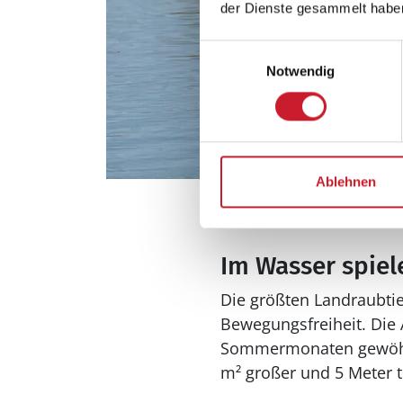
der Dienste gesammelt habe
Einwilligungsauswahl
Notwendig
Ablehnen
Eisbär in Skandinavisk Dyr
Im Wasser spiel
Die größten Landraubtie
Bewegungsfreiheit. Die A
Sommermonaten gewöhnli
m² großer und 5 Meter 