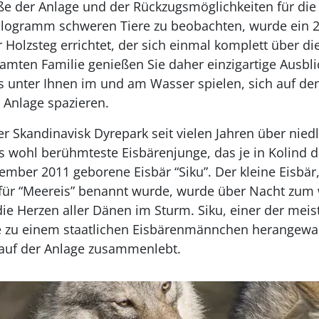
ße der Anlage und der Rückzugsmöglichkeiten für die
Kilogramm schweren Tiere zu beobachten, wurde ein 2
Holzsteg errichtet, der sich einmal komplett über d
samten Familie genießen Sie daher einzigartige Ausbli
s unter Ihnen im und am Wasser spielen, sich auf de
 Anlage spazieren.
er Skandinavisk Dyrepark seit vielen Jahren über nied
wohl berühmteste Eisbärenjunge, das je in Kolind da
ovember 2011 geborene Eisbär “Siku”. Der kleine Eisbä
 für “Meereis” benannt wurde, wurde über Nacht zum
die Herzen aller Dänen im Sturm. Siku, einer der meis
eile zu einem staatlichen Eisbärenmännchen herangew
auf der Anlage zusammenlebt.