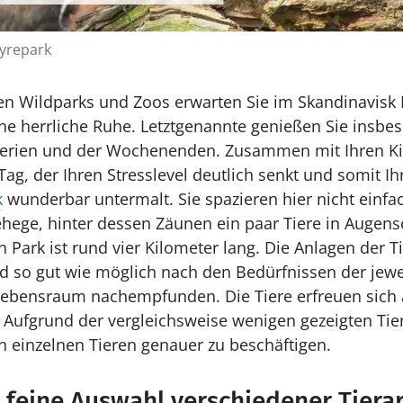
Dyrepark
en Wildparks und Zoos erwarten Sie im Skandinavisk D
ne herrliche Ruhe. Letztgenannte genießen Sie insbe
erien und der Wochenenden. Zusammen mit Ihren Kin
ag, der Ihren Stresslevel deutlich senkt und somit Ih
k
wunderbar untermalt. Sie spazieren hier nicht einfa
hege, hinter dessen Zäunen ein paar Tiere in Augen
Park ist rund vier Kilometer lang. Die Anlagen der Ti
d so gut wie möglich nach den Bedürfnissen der jeweil
Lebensraum nachempfunden. Die Tiere erfreuen sich 
Aufgrund der vergleichsweise wenigen gezeigten Tier
en einzelnen Tieren genauer zu beschäftigen.
r feine Auswahl verschiedener Tiera