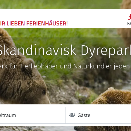
F
Skandinavisk Dyrepar
ark für Tierliebhaber und Naturkundler jeden 
eitraum
Gäste