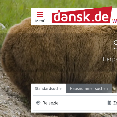
Menü
Tierp
Standardsuche
Hausnummer suchen
Reiseziel
Z