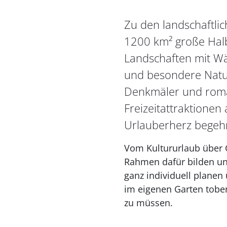
Zu den landschaftli
1200 km² große Halb
Landschaften mit Wä
und besondere Natur
Denkmäler und roma
Freizeitattraktionen 
Urlauberherz begehr
Vom Kultururlaub über G
Rahmen dafür bilden u
ganz individuell planen
im eigenen Garten tobe
zu müssen.