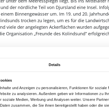
er unter dem Meeresspiegel liegt. Bis ins Mittelalter
 und der nördliche Teil von Djursland eine Insel. Inf
u einem Binnengewässer um. Im 19. und 20. Jahrhunde
indsunds trocken zu legen, um es für die Landwirtsc
und viele der angelegten Ackerflächen wurden aufgegeb
 die Organisation „Freunde des Kolindsund“ erfolgreic
n das eindrucksvolle Naturphänomen, der Nord- und 
dänischen Angelgewässern für das
Fangen von Meer
m
Kanutouren
angeboten. Entdecken Sie die einzigart
Details
ich vom Wasser aus oder zu Land während einer Wand
Cookies
nhalte und Anzeigen zu personalisieren, Funktionen für soziale
Website zu analysieren. Außerdem geben wir Informationen zu I
r soziale Medien, Werbung und Analysen weiter. Unsere Partner
 Daten zusammen, die Sie ihnen bereitgestellt haben oder die s