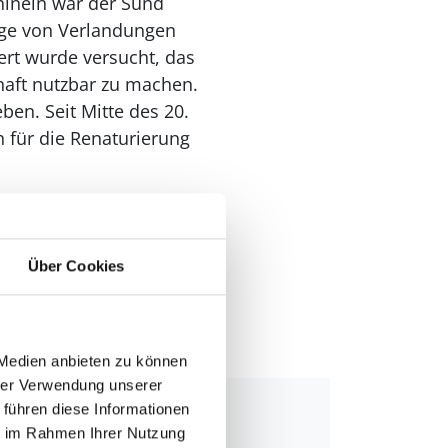
 hinein war der Sund
olge von Verlandungen
rt wurde versucht, das
haft nutzbar zu machen.
en. Seit Mitte des 20.
h für die Renaturierung
der Südkanal. Diese
forellen
. Auf dem
ige Natur des
Über Cookies
erung, eines Ausritts
 Medien anbieten zu können
hrer Verwendung unserer
 führen diese Informationen
ie im Rahmen Ihrer Nutzung