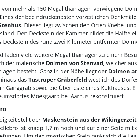
t von mehr als 150 Megalithanlagen, vorwiegend Dol
 Eines der beeindruckendsten vorzeitlichen Denkmäle
Stenhus
. Dieser liegt zwischen den Orten Knebel und 
land. Den Deckstein der Kammer bildet die Hälfte ein
ls Deckstein des rund zwei Kilometer entfernten Dol
d laden viele weitere Megalithanlagen zu einem Besu
ch der malerische
Dolmen von Stenvad
, welcher au
agen besteht. Ganz in der Nähe liegt der
Dolmen a
 hinaus das
Tustruper Gräberfeld
westlich des Dorfe
n Ganggrab sowie die Überreste eines Kulthauses. E
umsdorfes Moesgaard bei Aarhus rekonstruiert.
bro
igkeit stellt der
Maskenstein aus der Wikingerzeit
jellebro ist knapp 1,7 m hoch und auf einer Seite mit 
gefunden. Um den mystischen Stein rankt sich die Leg