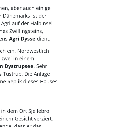
men, aber auch einige
r Dänemarks ist der
Agri auf der Halbinsel
es Zwillingsteins,
mens
Agri Dysse
dient.
ch ein. Nordwestlich
s zwei in einem
m Dystrupsee
. Sehr
s Tustrup. Die Anlage
ine Replik dieses Hauses
in dem Ort Sjellebro
einem Gesicht verziert.
ende, dass er das