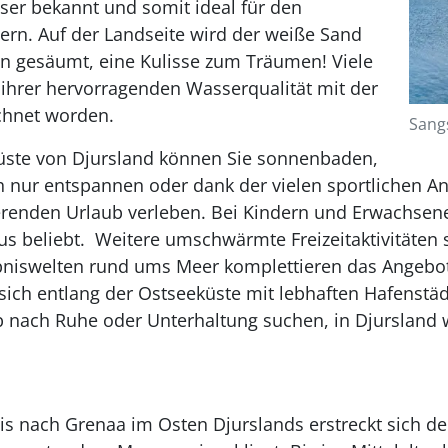
sser bekannt und somit ideal für den
ern. Auf der Landseite wird der weiße Sand
en gesäumt, eine Kulisse zum Träumen! Viele
ihrer hervorragenden Wasserqualität mit der
chnet worden.
Sangs
Küste von Djursland können Sie sonnenbaden,
nur entspannen oder dank der vielen sportlichen A
erenden Urlaub verleben. Bei Kindern und Erwachsene
s beliebt. Weitere umschwärmte Freizeitaktivitäten 
ebniswelten rund ums Meer komplettieren das Angebo
sich entlang der Ostseeküste mit lebhaften Hafenstäd
 nach Ruhe oder Unterhaltung suchen, in Djursland w
s nach Grenaa im Osten Djurslands erstreckt sich de