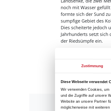
Landsenke, die zwei Met
noch mit Wasser gefüllt
formte sich der Sund z
sumpfige Gebiet des Kol
Dies scheiterte jedoch 
Jahrhunderts setzt sich
der Riedsümpfe ein.
Zwei Kanäle durchziehe
gehören zu den besten 
Südkanal werden zude
Zustimmung
Kolindsund ganz gemütl
oder einer Radtour.
Diese Webseite verwendet 
Wir verwenden Cookies, um I
und die Zugriffe auf unsere 
Website an unsere Partner fü
möglicherweise mit weiteren