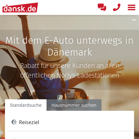
Mit dem E-Auto unterwegs in
Dänemark
Rabatt für unsere Kunden an allen
öffentlichen Norlys-Ladestationen
Standardsuche
Hausnummer suchen
Reiseziel