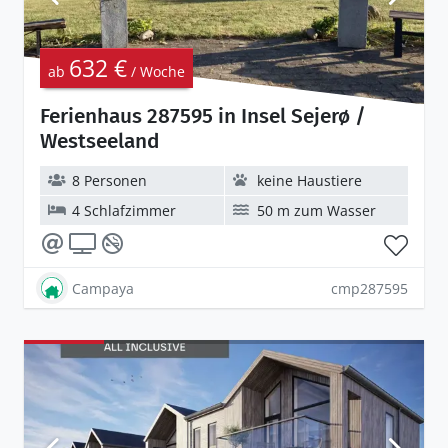
632 €
ab
/ Woche
Ferienhaus 287595 in Insel Sejerø /
Westseeland
8 Personen
keine Haustiere
4 Schlafzimmer
50 m zum Wasser
Campaya
cmp287595