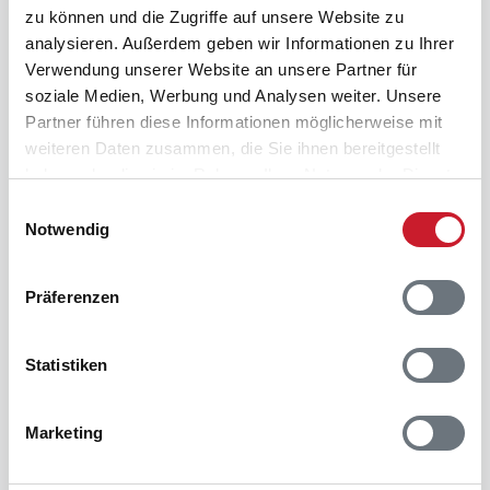
zu können und die Zugriffe auf unsere Website zu
analysieren. Außerdem geben wir Informationen zu Ihrer
Verwendung unserer Website an unsere Partner für
soziale Medien, Werbung und Analysen weiter. Unsere
Partner führen diese Informationen möglicherweise mit
weiteren Daten zusammen, die Sie ihnen bereitgestellt
907 €
ab
/ Woche
haben oder die sie im Rahmen Ihrer Nutzung der Dienste
gesammelt haben.
Einwilligungsauswahl
Ferienhaus LN1044 in Nørlev Strand /
Notwendig
Jammerbucht
5 Personen
2 Haustiere
Präferenzen
3 Schlafzimmer
1 m zum Wasser
Statistiken
Feriepartner Lønstrup
flnln1044
Marketing