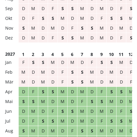
D
M
D
F
S
S
M
D
M
D
F
S
D
F
S
S
M
D
M
D
F
S
S
M
S
M
D
M
D
F
S
S
M
D
M
D
D
M
D
F
S
S
M
D
M
D
F
S
2027
1
2
3
4
5
6
7
8
9
10
11
12
F
S
S
M
D
M
D
F
S
S
M
D
M
D
M
D
F
S
S
M
D
M
D
F
M
D
M
D
F
S
S
M
D
M
D
F
D
F
S
S
M
D
M
D
F
S
S
M
S
S
M
D
M
D
F
S
S
M
D
M
D
M
D
F
S
S
M
D
M
D
F
S
D
F
S
S
M
D
M
D
F
S
S
M
S
M
D
M
D
F
S
S
M
D
M
D