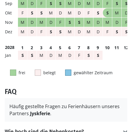
M
D
F
S
S
M
D
M
D
F
S
S
F
S
S
M
D
M
D
F
S
S
M
D
M
D
M
D
F
S
S
M
D
M
D
F
M
D
F
S
S
M
D
M
D
F
S
S
2028
1
2
3
4
5
6
7
8
9
10
11
12
S
S
M
D
M
D
F
S
S
frei
belegt
gewählter Zeitraum
FAQ
Häufig gestellte Fragen zu Ferienhäusern unseres
Partners
Jyskferie
.
Wie hoch sind die Nebenkosten?