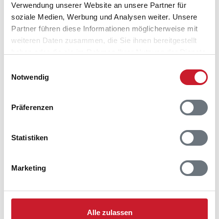
Verwendung unserer Website an unsere Partner für
soziale Medien, Werbung und Analysen weiter. Unsere
Partner führen diese Informationen möglicherweise mit
weiteren Daten zusammen, die Sie ihnen bereitgestellt
haben oder die sie im Rahmen Ihrer Nutzung der Dienste
gesammelt haben.
Einwilligungsauswahl
Notwendig
Präferenzen
Belegungskalender
Statistiken
Reisedauer auswählen
Anzahl Reisende auswählen
Marketing
Anreisetag im Belegungskalender anklicken
Sie bekommen Verfügbarkeit und Preis angezeigt
Bitte beachten Sie, dass sich bei Änderungen des
Alle zulassen
Reisezeitraumes auch Änderungen bei der