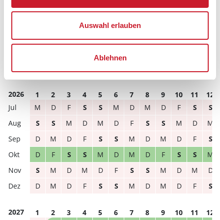
Hausbeschreibung und/oder der Ausstattung ergeben
können.
Auswahl erlauben
Reisedauer
Anzahl Reisende
Ablehnen
frei
belegt
gewählter Zeitraum
2026
1
2
3
4
5
6
7
8
9
10
11
12
M
D
F
S
S
M
D
M
D
F
S
S
S
S
M
D
M
D
F
S
S
M
D
M
D
M
D
F
S
S
M
D
M
D
F
S
D
F
S
S
M
D
M
D
F
S
S
M
S
M
D
M
D
F
S
S
M
D
M
D
D
M
D
F
S
S
M
D
M
D
F
S
2027
1
2
3
4
5
6
7
8
9
10
11
12