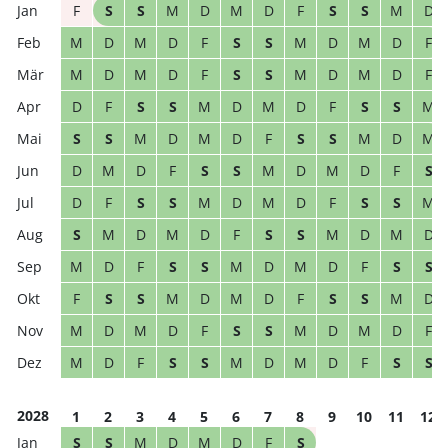
F
S
S
M
D
M
D
F
S
S
M
D
M
D
M
D
F
S
S
M
D
M
D
F
M
D
M
D
F
S
S
M
D
M
D
F
D
F
S
S
M
D
M
D
F
S
S
M
S
S
M
D
M
D
F
S
S
M
D
M
D
M
D
F
S
S
M
D
M
D
F
S
D
F
S
S
M
D
M
D
F
S
S
M
S
M
D
M
D
F
S
S
M
D
M
D
M
D
F
S
S
M
D
M
D
F
S
S
F
S
S
M
D
M
D
F
S
S
M
D
M
D
M
D
F
S
S
M
D
M
D
F
M
D
F
S
S
M
D
M
D
F
S
S
2028
1
2
3
4
5
6
7
8
9
10
11
12
S
S
M
D
M
D
F
S