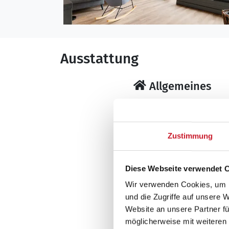
Ausstattung
Allgemeines
Anzahl Personen: 
Baujahr: 2018
Grundstücksfläche
Zustimmung
Naturgrundstück
Inkl. Endreinigung
Kinderfreundlich
Diese Webseite verwendet 
Nichtraucher
Wir verwenden Cookies, um I
Wohnfläche: 100 
und die Zugriffe auf unsere 
Website an unsere Partner fü
Wohnbereich
möglicherweise mit weiteren