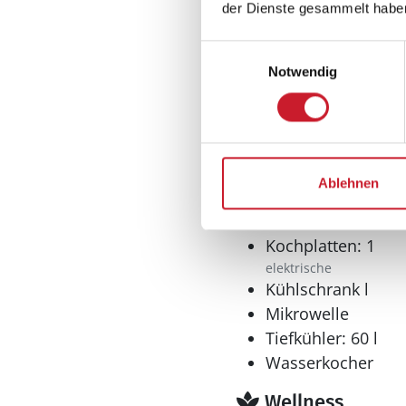
der Dienste gesammelt habe
Kaminofen
Einwilligungsauswahl
Notwendig
Küche
Dunstabzug
Extra Backofen
Ablehnen
Geschirrspüler
Kaffeemaschine
Kochplatten: 1
elektrische
Kühlschrank l
Mikrowelle
Tiefkühler: 60 l
Wasserkocher
Wellness