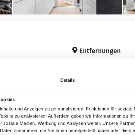
Entfernungen
7
Abstand Einkauf: 3.
Ganzjährig geöffnet
Abstand Golfplatz: 1
: 3.000 m²
Details
Abstand Restaurant:
Abstand Strand: 280
Sandstrand
Cookies
nhalte und Anzeigen zu personalisieren, Funktionen für soziale
m²
Website zu analysieren. Außerdem geben wir Informationen zu I
r soziale Medien, Werbung und Analysen weiter. Unsere Partner
Schlafbereich
 Daten zusammen, die Sie ihnen bereitgestellt haben oder die s