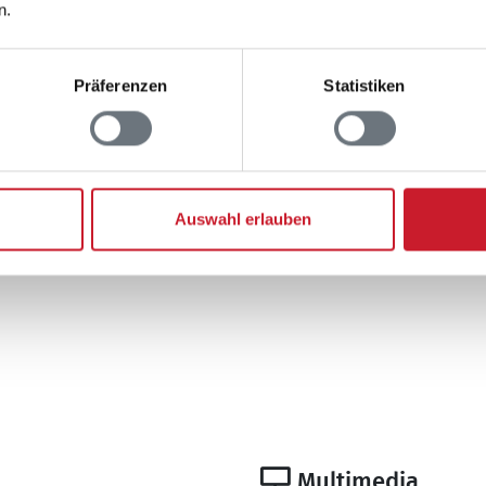
n.
Anzahl Doppelbetten
160x200
Anzahl Etagenbetten 
Präferenzen
Statistiken
Hochbett, 200x90 cm, max
Bad
Anzahl Duschen: 2
Anzahl Toiletten: 2
Auswahl erlauben
Trockner
Waschmaschine
Multimedia