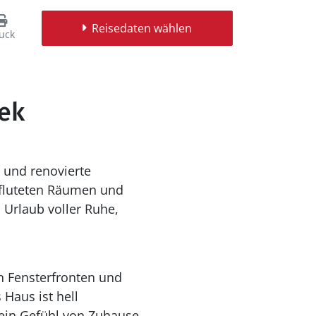
Reisedaten wählen
uck
bæk
 und renovierte
chfluteten Räumen und
 Urlaub voller Ruhe,
n Fensterfronten und
 Haus ist hell
 ein Gefühl von Zuhause