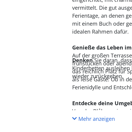
vermittelt. Die gut ausg
Ferientage, an denen gek
mit einem Buch oder ge
idealen Rahmen dafür.
Genieße das Leben im
Auf der großen Terrasse
Denken
Sie daran, dass
frühstücken oder abends
Kinderbetten ausleihen 
das reichlich Platz für 
wieder zurückgeben.
als leise Gäste. Ob in d
Ferienidylle und Entsch
Entdecke deine Umge
Von der Blåbærvej aus i
Mehr anzeigen
machen es einfach, die 
Frederikshavn. In Ålbæk,