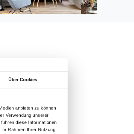
000 m
1.000 m
Über Cookies
 3.000 m
 m
 Medien anbieten zu können
hrer Verwendung unserer
 führen diese Informationen
ie im Rahmen Ihrer Nutzung