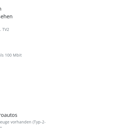
n
sehen
. TV2
als 100 Mbit
troautos
zeuge vorhanden (Typ-2-
)