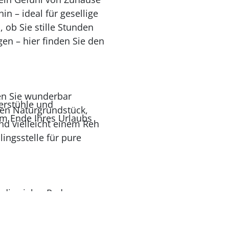
n – ideal für gesellige
 ob Sie stille Stunden
n – hier finden Sie den
nen Sie wunderbar
erstühle und
ten Naturgrundstück,
am Ende Ihres Urlaubs
nd vielleicht einem Reh
lingsstelle für pure
d die vielen Radwege
kagen oder
fenbad mit Sauna –