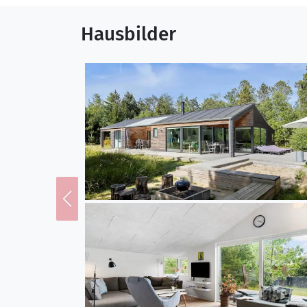
perfekt für Wellnessmom
Einkaufsmöglichkeiten u
Hausbilder
besten Golfplätze Dänema
Natur.