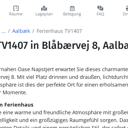
Räume
Lageplan
Belegung
FAQ
Dr
...
Aalbæk
Ferienhaus TV1407
TV1407 in Blåbærvej 8, Aal
rnahen Oase Napstjert erwartet Sie dieses charmante
rvej 8. Mit viel Platz drinnen und draußen, lichtdur
phäre ist dies der perfekte Ort für einen erholsamen
r Momente.
m Ferienhaus
e eine warme und freundliche Atmosphäre mit große
elligkeit und ein großzügiges Raumgefühl sorgen. Das
anten Details und einem persönlichen Stil, der sofort