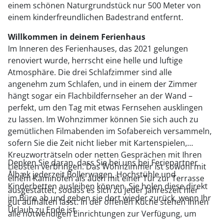
einem schönen Naturgrundstück nur 500 Meter von
einem kinderfreundlichen Badestrand entfernt.
Willkommen in deinem Ferienhaus
Im Inneren des Ferienhauses, das 2021 gelungen
renoviert wurde, herrscht eine helle und luftige
Atmosphäre. Die drei Schlafzimmer sind alle
angenehm zum Schlafen, und in einem der Zimmer
hängt sogar ein Flachbildfernseher an der Wand –
perfekt, um den Tag mit etwas Fernsehen ausklingen
zu lassen. Im Wohnzimmer können Sie sich auch zu
gemütlichen Filmabenden im Sofabereich versammeln,
sofern Sie die Zeit nicht lieber mit Kartenspielen,
Kreuzworträtseln oder netten Gesprächen mit Ihren
Denken Sie daran, dass Sie bei uns bei Feriepartner
Liebsten verbringen. Das Wohnzimmer ist sowohl mit
Ålbæk jederzeit Bollerwagen, Hochstühle und
einem Kaminofen als auch mit einer Tür zur Terrasse
Kinderbetten ausleihen können. Sie holen diese direkt
ausgestattet, sodass es sich zu jeder Jahreszeit hier
im Büro ab und geben sie dort wieder zurück, wenn Ihr
gut aufhalten lässt. In der offenen Küche stehen Ihnen
Urlaub zu Ende ist.
alle notwendigen Einrichtungen zur Verfügung, um