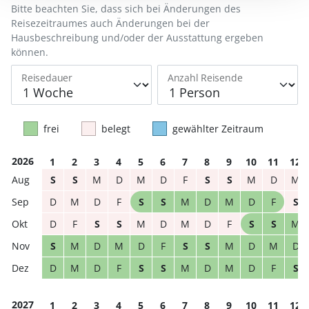
Bitte beachten Sie, dass sich bei Änderungen des
Reisezeitraumes auch Änderungen bei der
Hausbeschreibung und/oder der Ausstattung ergeben
können.
Reisedauer
Anzahl Reisende
frei
belegt
gewählter Zeitraum
2026
1
2
3
4
5
6
7
8
9
10
11
12
S
S
M
D
M
D
F
S
S
M
D
M
D
M
D
F
S
S
M
D
M
D
F
S
D
F
S
S
M
D
M
D
F
S
S
M
S
M
D
M
D
F
S
S
M
D
M
D
D
M
D
F
S
S
M
D
M
D
F
S
2027
1
2
3
4
5
6
7
8
9
10
11
12