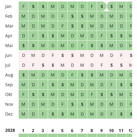
F
S
S
M
D
M
D
F
S
S
M
D
M
D
M
D
F
S
S
M
D
M
D
F
M
D
M
D
F
S
S
M
D
M
D
F
D
F
S
S
M
D
M
D
F
S
S
M
S
S
M
D
M
D
F
S
S
M
D
M
D
M
D
F
S
S
M
D
M
D
F
S
D
F
S
S
M
D
M
D
F
S
S
M
S
M
D
M
D
F
S
S
M
D
M
D
M
D
F
S
S
M
D
M
D
F
S
S
F
S
S
M
D
M
D
F
S
S
M
D
M
D
M
D
F
S
S
M
D
M
D
F
M
D
F
S
S
M
D
M
D
F
S
S
2028
1
2
3
4
5
6
7
8
9
10
11
12