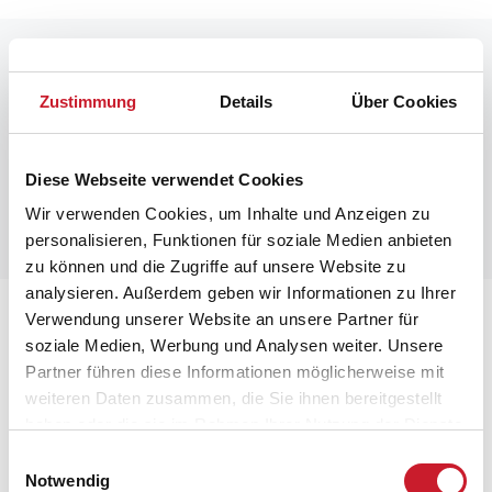
Raumaufteilung
Zustimmung
Details
Über Cookies
Diese Webseite verwendet Cookies
Wir verwenden Cookies, um Inhalte und Anzeigen zu
personalisieren, Funktionen für soziale Medien anbieten
zu können und die Zugriffe auf unsere Website zu
analysieren. Außerdem geben wir Informationen zu Ihrer
Lageplan
Verwendung unserer Website an unsere Partner für
soziale Medien, Werbung und Analysen weiter. Unsere
Partner führen diese Informationen möglicherweise mit
Adresse
weiteren Daten zusammen, die Sie ihnen bereitgestellt
Ferienhaus TV1630
haben oder die sie im Rahmen Ihrer Nutzung der Dienste
Blishønevej 6
gesammelt haben.
Ålbæk
Einwilligungsauswahl
9982 Ålbæk
Notwendig