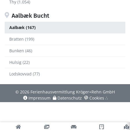
Thy (1.054)
Aalbæk Bucht
Aalbæk (167)
Bratten (199)
Bunken (46)
Hulsig (22)
Lodskovvad (77)
© 2026 Ferienhausvermittlung Kröger+Rehn GmbH
Impressum
Datenschutz
Cookies
∴