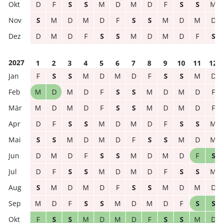
D
F
S
S
M
D
M
D
F
S
S
M
S
M
D
M
D
F
S
S
M
D
M
D
D
M
D
F
S
S
M
D
M
D
F
S
2027
1
2
3
4
5
6
7
8
9
10
11
12
F
S
S
M
D
M
D
F
S
S
M
D
M
D
M
D
F
S
S
M
D
M
D
F
M
D
M
D
F
S
S
M
D
M
D
F
D
F
S
S
M
D
M
D
F
S
S
M
S
S
M
D
M
D
F
S
S
M
D
M
D
M
D
F
S
S
M
D
M
D
F
S
D
F
S
S
M
D
M
D
F
S
S
M
S
M
D
M
D
F
S
S
M
D
M
D
M
D
F
S
S
M
D
M
D
F
S
S
F
S
S
M
D
M
D
F
S
S
M
D