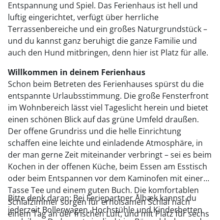
Entspannung und Spiel. Das Ferienhaus ist hell und
luftig eingerichtet, verfügt über herrliche
Terrassenbereiche und ein großes Naturgrundstück –
und du kannst ganz beruhigt die ganze Familie und
auch den Hund mitbringen, denn hier ist Platz für alle.
Willkommen in deinem Ferienhaus
Schon beim Betreten des Ferienhauses spürst du die
entspannte Urlaubsstimmung. Die große Fensterfront
im Wohnbereich lässt viel Tageslicht herein und bietet
einen schönen Blick auf das grüne Umfeld draußen.
Der offene Grundriss und die helle Einrichtung
schaffen eine leichte und einladende Atmosphäre, in
der man gerne Zeit miteinander verbringt – sei es beim
Kochen in der offenen Küche, beim Essen am Esstisch
oder beim Entspannen vor dem Kaminofen mit einer
Tasse Tee und einem guten Buch. Die komfortablen
Bitte denk daran: Bei Feriepartner Ålbæk kannst du
Schlafzimmer sorgen für erholsamen Schlaf nach
jederzeit Bollerwagen, Hochstühle und Kinderbetten
einem Tag an der frischen Luft, und mit Platz für sechs