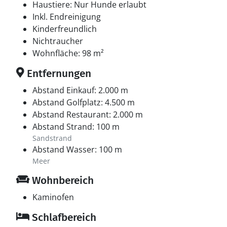
Farm Fun, der Råbjerg Mile oder einem Tagesausflug
Haustiere: Nur Hunde erlaubt
nach Skagen.
Inkl. Endreinigung
Kinderfreundlich
Nichtraucher
Wohnfläche: 98 m²
Entfernungen
Abstand Einkauf: 2.000 m
Abstand Golfplatz: 4.500 m
Abstand Restaurant: 2.000 m
Abstand Strand: 100 m
Sandstrand
Abstand Wasser: 100 m
Meer
Wohnbereich
Kaminofen
Schlafbereich