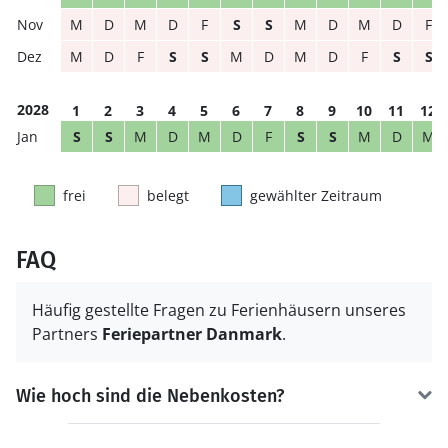
M
D
M
D
F
S
S
M
D
M
D
F
M
D
F
S
S
M
D
M
D
F
S
S
2028
1
2
3
4
5
6
7
8
9
10
11
12
S
S
M
D
M
D
F
S
S
M
D
M
frei
belegt
gewählter Zeitraum
FAQ
Häufig gestellte Fragen zu Ferienhäusern unseres
Partners
Feriepartner Danmark
.
Wie hoch sind die Nebenkosten?