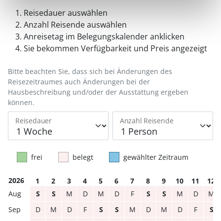
Reisedauer auswählen
Anzahl Reisende auswählen
Anreisetag im Belegungskalender anklicken
Sie bekommen Verfügbarkeit und Preis angezeigt
Bitte beachten Sie, dass sich bei Änderungen des
Reisezeitraumes auch Änderungen bei der
Hausbeschreibung und/oder der Ausstattung ergeben
können.
Reisedauer
Anzahl Reisende
frei
belegt
gewählter Zeitraum
2026
1
2
3
4
5
6
7
8
9
10
11
12
S
S
M
D
M
D
F
S
S
M
D
M
D
M
D
F
S
S
M
D
M
D
F
S