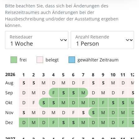
Bitte beachten Sie, dass sich bei Änderungen des
Reisezeitraumes auch Änderungen bei der
Hausbeschreibung und/oder der Ausstattung ergeben
können.
Reisedauer
Anzahl Reisende
frei
belegt
gewählter Zeitraum
2026
1
2
3
4
5
6
7
8
9
10
11
12
S
S
M
D
M
D
F
S
S
M
D
M
D
M
D
F
S
S
M
D
M
D
F
S
D
F
S
S
M
D
M
D
F
S
S
M
S
M
D
M
D
F
S
S
M
D
M
D
D
M
D
F
S
S
M
D
M
D
F
S
2027