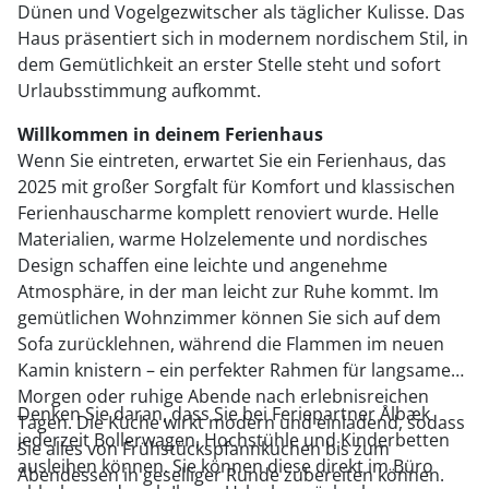
Dünen und Vogelgezwitscher als täglicher Kulisse. Das
Haus präsentiert sich in modernem nordischem Stil, in
dem Gemütlichkeit an erster Stelle steht und sofort
Urlaubsstimmung aufkommt.
Willkommen in deinem Ferienhaus
Wenn Sie eintreten, erwartet Sie ein Ferienhaus, das
2025 mit großer Sorgfalt für Komfort und klassischen
Ferienhauscharme komplett renoviert wurde. Helle
Materialien, warme Holzelemente und nordisches
Design schaffen eine leichte und angenehme
Atmosphäre, in der man leicht zur Ruhe kommt. Im
gemütlichen Wohnzimmer können Sie sich auf dem
Sofa zurücklehnen, während die Flammen im neuen
Kamin knistern – ein perfekter Rahmen für langsame
Morgen oder ruhige Abende nach erlebnisreichen
Denken Sie daran, dass Sie bei Feriepartner Ålbæk
Tagen. Die Küche wirkt modern und einladend, sodass
jederzeit Bollerwagen, Hochstühle und Kinderbetten
Sie alles von Frühstückspfannkuchen bis zum
ausleihen können. Sie können diese direkt im Büro
Abendessen in geselliger Runde zubereiten können.