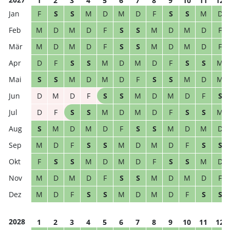
1
2
3
4
5
6
7
8
9
10
11
12
F
S
S
M
D
M
D
F
S
S
M
D
M
D
M
D
F
S
S
M
D
M
D
F
M
D
M
D
F
S
S
M
D
M
D
F
D
F
S
S
M
D
M
D
F
S
S
M
S
S
M
D
M
D
F
S
S
M
D
M
D
M
D
F
S
S
M
D
M
D
F
S
D
F
S
S
M
D
M
D
F
S
S
M
S
M
D
M
D
F
S
S
M
D
M
D
M
D
F
S
S
M
D
M
D
F
S
S
F
S
S
M
D
M
D
F
S
S
M
D
M
D
M
D
F
S
S
M
D
M
D
F
M
D
F
S
S
M
D
M
D
F
S
S
2028
1
2
3
4
5
6
7
8
9
10
11
12