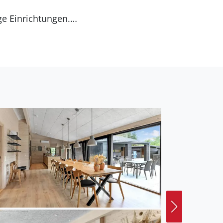
e Einrichtungen.
rlpool, während die
uerstelle - hier steht
tilvolle Infrarot Sauna.
der einem Spaziergang
 wo Sie gemütliche
ausflug liegt die
schönen Haus.