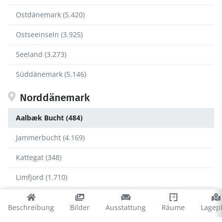
Ostdänemark (5.420)
Ostseeinseln (3.925)
Seeland (3.273)
Süddänemark (5.146)
Norddänemark
Aalbæk Bucht (484)
Jammerbucht (4.169)
Kattegat (348)
Limfjord (1.710)
Tannisbucht (938)
Beschreibung
Bilder
Ausstattung
Räume
Lagep
Thy (1.053)