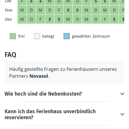
F
S
S
M
D
M
D
F
S
S
M
D
M
D
M
D
F
S
S
M
D
M
D
F
M
D
F
S
S
M
D
M
D
F
S
S
frei
belegt
gewählter Zeitraum
FAQ
Häufig gestellte Fragen zu Ferienhäusern unseres
Partners
Novasol
.
Wie hoch sind die Nebenkosten?
Kann ich das Ferienhaus unverbindlich
reservieren?