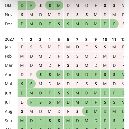
D
F
S
S
M
D
M
D
F
S
S
M
S
M
D
M
D
F
S
S
M
D
M
D
D
M
D
F
S
S
M
D
M
D
F
S
2027
1
2
3
4
5
6
7
8
9
10
11
12
F
S
S
M
D
M
D
F
S
S
M
D
M
D
M
D
F
S
S
M
D
M
D
F
M
D
M
D
F
S
S
M
D
M
D
F
D
F
S
S
M
D
M
D
F
S
S
M
S
S
M
D
M
D
F
S
S
M
D
M
D
M
D
F
S
S
M
D
M
D
F
S
D
F
S
S
M
D
M
D
F
S
S
M
S
M
D
M
D
F
S
S
M
D
M
D
M
D
F
S
S
M
D
M
D
F
S
S