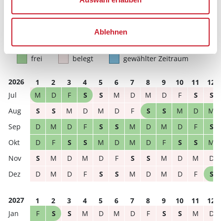
können.
Reisedauer
Anzahl Reisende
Ablehnen
frei
belegt
gewählter Zeitraum
2026
1
2
3
4
5
6
7
8
9
10
11
12
M
D
F
S
S
M
D
M
D
F
S
S
S
S
M
D
M
D
F
S
S
M
D
M
D
M
D
F
S
S
M
D
M
D
F
S
D
F
S
S
M
D
M
D
F
S
S
M
S
M
D
M
D
F
S
S
M
D
M
D
D
M
D
F
S
S
M
D
M
D
F
S
2027
1
2
3
4
5
6
7
8
9
10
11
12
F
S
S
M
D
M
D
F
S
S
M
D