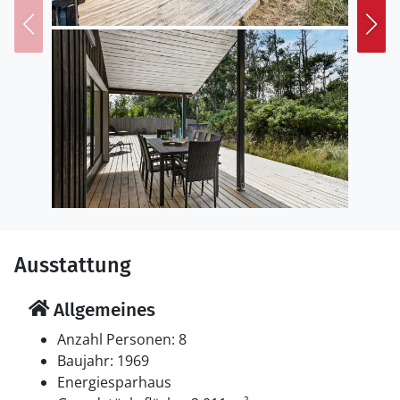
Grenen, wo Sie das Schauspiel, wie Nordsee und das
Kattegat aufeinandertreffen, bewundern können.
Freuen Sie sich auf einen schönen Urlaub in
Nordjütland!
Ausstattung
Allgemeines
Anzahl Personen: 8
Baujahr: 1969
Energiesparhaus