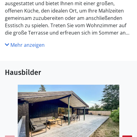
ausgestattet und bietet Ihnen mit einer großen,
offenen Küche, den idealen Ort, um Ihre Mahlzeiten
gemeinsam zuzubereiten oder am anschließenden
Esstisch zu spielen. Treten Sie vom Wohnzimmer auf
die große Terrasse und erfreuen sich im Sommer an
einem Sonnenbad auf den Liegen oder einem leckeren
Mehr anzeigen
BBQ auf der überdachten Terrasse.
In der Dünenlandschaft nördlich von Ålbæk können Sie
ganz entspannt zum Sandstrand schlendern.
Hausbilder
Genießen Sie die herrlichen und breiten Sandstrände
und spazieren Sie entlang des Strandes. Sammeln Sie
Muscheln, lassen Sie Drachen steigen und springen
anschließend in die Wellen des Kattegats.
Unternehmen Sie Radtouren und besuchen Sie mit
Ihren Kindern das Kinderspielparadies Farm Fun oder
das Vogelreservat Eagleworld. Planen Sie auch einen
Tagesausflug nach Skagen und spazieren zum
nördlichen Punkt Dänemarks, der Strandzunge