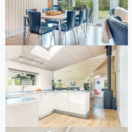
wurde die Ferienunterkunft renoviert. Es ist erlaubt 1
Haustier mitzubringen. Es gibt Erdwärme. Es gibt
Solarwärme. Fußbodenheizung in allen Räumen. Die
Ferienunterkunft ist mit Waschmaschine ausgestattet.
Wäschetrockner. Tiefkühlmöglichkeit mit 90 Liter
Nutzinhalt. Es gibt außerdem einen Kaminofen. Für die
jüngsten Feriengäste ist 1 Kinderhochstuhl vorhanden.
Schlafverhältnisse
Die Schlafplätze verteilen sich auf 3 Schlafräume. 6
Schlafplätze in Einzelbetten. 2 Schlafplätze auf
Matratzen. 2 von diesen Schlafplätzen befinden sich im
offenen Obergeschoss. Ferner steht ein Kinderbett zur
Verfügung.
Multimedien
2 Smart-TV. 1 Apple-TV.1 Chromecast. Radio.Nintendo
Wii. Mindestens 4 dänische Fernsehsender. 1-3
schwedische Fernsehsender. 1-3 norwegische