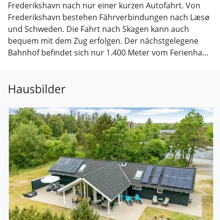
Frederikshavn nach nur einer kurzen Autofahrt. Von
Frederikshavn bestehen Fährverbindungen nach Læsø
und Schweden. Die Fahrt nach Skagen kann auch
bequem mit dem Zug erfolgen. Der nächstgelegene
Bahnhof befindet sich nur 1.400 Meter vom Ferienhaus
entfernt. Das Ferienhaus eignet sich perfekt für
Familien und Paare, die einen erholsamen Urlaub in
Hausbilder
einer landschaftlich reizvollen Umgebung verbringen
möchten.
Küche
Die Küche ist mit Kühlschrank ausgestattet. Außerdem
gibt es 4 Induktions-Kochzonen, Umluftofen,
Mikrowelle sowie Geschirrspüler.
WC und Bad
Es gibt 2 Badezimmer mit Duschnische und 2 Toiletten.
Fußbodenheizung in 2 Badezimmern. Es steht eine
Sauna zur Verfügung in der Sie sich so richtig