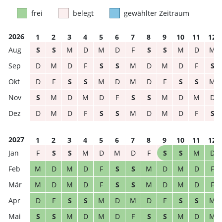
frei
belegt
gewählter Zeitraum
2026
1
2
3
4
5
6
7
8
9
10
11
12
S
S
M
D
M
D
F
S
S
M
D
M
D
M
D
F
S
S
M
D
M
D
F
S
D
F
S
S
M
D
M
D
F
S
S
M
S
M
D
M
D
F
S
S
M
D
M
D
D
M
D
F
S
S
M
D
M
D
F
S
2027
1
2
3
4
5
6
7
8
9
10
11
12
F
S
S
M
D
M
D
F
S
S
M
D
M
D
M
D
F
S
S
M
D
M
D
F
M
D
M
D
F
S
S
M
D
M
D
F
D
F
S
S
M
D
M
D
F
S
S
M
S
S
M
D
M
D
F
S
S
M
D
M