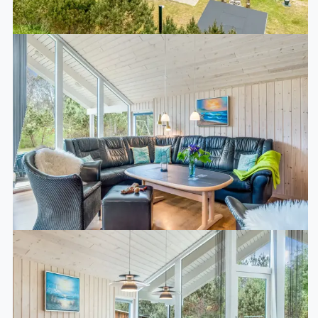
entspannen können.
Draußen
Die Ferienunterkunft liegt auf einem 1250 m² großen
Naturgrundstück. Die Entfernung zum Meer beträgt
450 m. Die nächste Einkaufsmöglichkeit liegt 1000 m
entfernt. In einem Abstand von 7000 m gibt es einen
Golfplatz. Es steht ein offenes Terrassenareal zur
Verfügung. Außerdem gibt es überdachte Terrasse.
Schaukel. Sandkasten. Windschutzhütte. Außendusche.
Es steht ein Grill zur Verfügung. Es ist ein Ladestecker
für Elektroautos installiert. Mit einer Ladeleistung von
11 kW. Parkplatz auf dem Grundstück.
Einrichtung
Das Ferienhaus eignet sich für 8 Personen sowie 1
Kleinkind bis zu 3 Jahren. Die Ferienunterkunft hat eine
Wohnfläche von 138 m² und wurde 2012 gebaut. 2024