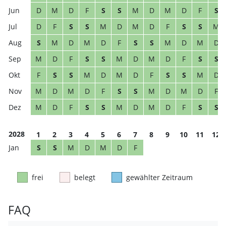
D
M
D
F
S
S
M
D
M
D
F
S
D
F
S
S
M
D
M
D
F
S
S
M
S
M
D
M
D
F
S
S
M
D
M
D
M
D
F
S
S
M
D
M
D
F
S
S
F
S
S
M
D
M
D
F
S
S
M
D
M
D
M
D
F
S
S
M
D
M
D
F
M
D
F
S
S
M
D
M
D
F
S
S
2028
1
2
3
4
5
6
7
8
9
10
11
12
S
S
M
D
M
D
F
frei
belegt
gewählter Zeitraum
FAQ