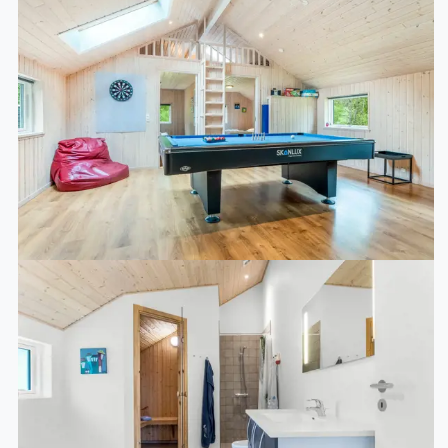
Fernsehsender. Mindestens 4 deutsche
Fernsehsender. Es steht kabellose Internetverbindung
zur Verfügung.
Hobbyraum
Hobbyraum mit: Pooltisch. Tischtennis. Dart und das
traditionelle dänische Brettspiel „Bobspiel“.
Whirlpool
Entspannen Sie sich im Innen-Durchlauf-Whirlpool für
2 Personen.