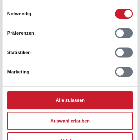
gesammelt haben.
Einwilligungsauswahl
Notwendig
Präferenzen
Belegungskalender
Statistiken
Reisedauer auswählen
Anzahl Reisende auswählen
Marketing
Anreisetag im Belegungskalender anklicken
Sie bekommen Verfügbarkeit und Preis angezeigt
Bitte beachten Sie, dass sich bei Änderungen des
Alle zulassen
Reisezeitraumes auch Änderungen bei der
Hausbeschreibung und/oder der Ausstattung ergeben
können.
Auswahl erlauben
Reisedauer
Anzahl Reisende