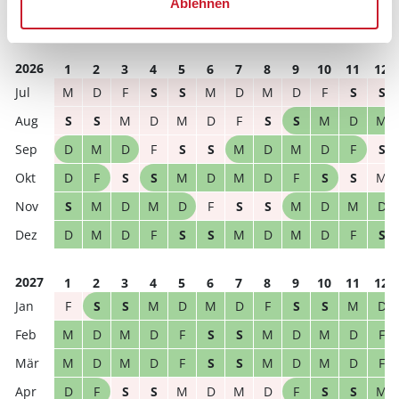
Ablehnen
frei
belegt
gewählter Zeitraum
2026
1
2
3
4
5
6
7
8
9
10
11
12
M
D
F
S
S
M
D
M
D
F
S
S
S
S
M
D
M
D
F
S
S
M
D
M
D
M
D
F
S
S
M
D
M
D
F
S
D
F
S
S
M
D
M
D
F
S
S
M
S
M
D
M
D
F
S
S
M
D
M
D
D
M
D
F
S
S
M
D
M
D
F
S
2027
1
2
3
4
5
6
7
8
9
10
11
12
F
S
S
M
D
M
D
F
S
S
M
D
M
D
M
D
F
S
S
M
D
M
D
F
M
D
M
D
F
S
S
M
D
M
D
F
D
F
S
S
M
D
M
D
F
S
S
M