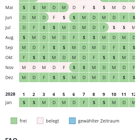
S
S
M
D
M
D
F
S
S
M
D
M
D
M
D
F
S
S
M
D
M
D
F
S
D
F
S
S
M
D
M
D
F
S
S
M
S
M
D
M
D
F
S
S
M
D
M
D
M
D
F
S
S
M
D
M
D
F
S
S
F
S
S
M
D
M
D
F
S
S
M
D
M
D
M
D
F
S
S
M
D
M
D
F
M
D
F
S
S
M
D
M
D
F
S
S
2028
1
2
3
4
5
6
7
8
9
10
11
12
S
S
M
D
M
D
F
S
S
M
D
M
frei
belegt
gewählter Zeitraum