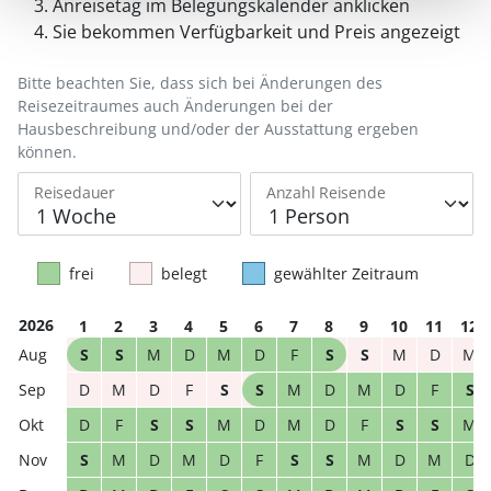
Anreisetag im Belegungskalender anklicken
Sie bekommen Verfügbarkeit und Preis angezeigt
Bitte beachten Sie, dass sich bei Änderungen des
Reisezeitraumes auch Änderungen bei der
Hausbeschreibung und/oder der Ausstattung ergeben
können.
Reisedauer
Anzahl Reisende
frei
belegt
gewählter Zeitraum
2026
1
2
3
4
5
6
7
8
9
10
11
12
S
S
M
D
M
D
F
S
S
M
D
M
D
M
D
F
S
S
M
D
M
D
F
S
D
F
S
S
M
D
M
D
F
S
S
M
S
M
D
M
D
F
S
S
M
D
M
D