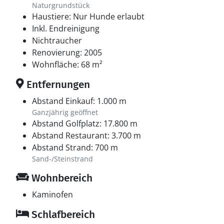
einladenden Spielplatz in der Umgebung, auf dem
Naturgrundstück
neue Freundschaften entstehen können und die
Haustiere: Nur Hunde erlaubt
Energie frei gelassen werden kann. Mit nur wenigen
Inkl. Endreinigung
Minuten Fahrt nach Ålbæk und Skagen haben Sie
Nichtraucher
außerdem einfachen Zugang zu weiteren
Renovierung: 2005
Naturerlebnissen, Restaurants und lokalen
Wohnfläche: 68 m²
Attraktionen – aber Sie müssen gar nicht weit gehen,
Entfernungen
um zu spüren, dass der Urlaub in vollem Gange ist.
Abstand Einkauf: 1.000 m
Ganzjährig geöffnet
Abstand Golfplatz: 17.800 m
Abstand Restaurant: 3.700 m
Abstand Strand: 700 m
Sand-/Steinstrand
Wohnbereich
Kaminofen
Schlafbereich