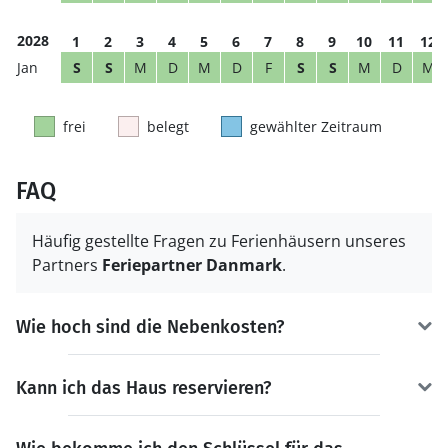
2028
1
2
3
4
5
6
7
8
9
10
11
12
S
S
M
D
M
D
F
S
S
M
D
M
frei
belegt
gewählter Zeitraum
FAQ
Häufig gestellte Fragen zu Ferienhäusern unseres
Partners
Feriepartner Danmark
.
Wie hoch sind die Nebenkosten?
Kann ich das Haus reservieren?