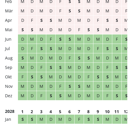
M
D
M
D
F
S
S
M
D
M
D
F
M
D
M
D
F
S
S
M
D
M
D
F
D
F
S
S
M
D
M
D
F
S
S
M
S
S
M
D
M
D
F
S
S
M
D
M
D
M
D
F
S
S
M
D
M
D
F
S
D
F
S
S
M
D
M
D
F
S
S
M
S
M
D
M
D
F
S
S
M
D
M
D
M
D
F
S
S
M
D
M
D
F
S
S
F
S
S
M
D
M
D
F
S
S
M
D
M
D
M
D
F
S
S
M
D
M
D
F
M
D
F
S
S
M
D
M
D
F
S
S
2028
1
2
3
4
5
6
7
8
9
10
11
12
S
S
M
D
M
D
F
S
S
M
D
M