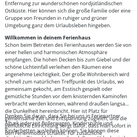
Entfernung zur wunderschönen nordjütländischen
Ostküste. Hier können sich die große Familie oder eine
Gruppe von Freunden in ruhiger und grüner
Umgebung ganz dem Urlaubsleben hingeben.
Willkommen in deinem Ferienhaus
Schon beim Betreten des Ferienhauses werden Sie von
einer hellen und harmonischen Atmosphäre
empfangen. Die hohen Decken bis zum Giebel und der
schöne Lichteinfall verleihen den Räumen eine
angenehme Leichtigkeit. Der große Wohnbereich wird
schnell zum natürlichen Treffpunkt des Urlaubs, wo
gemeinsam gekocht, am Esstisch gespielt oder
gemütliche Stunden vor dem knisternden Kaminofen
verbracht werden können, während draußen langsam
die Dunkelheit hereinbricht. Hier ist Platz für
Denken Sie daran, dass Sie bei uns in Feriepartner
gemeinsame Zeit und Entspannung zugleich, und die
Ålbæk jederzeit Bollerwagen, Kinderstühle und
gemütliche Einrichtung sorgt dafür, dass man sofort in
Kinderbetten ausleihen können. Sie können diese
den Ferienmodus schaltet. Für zusätzliche