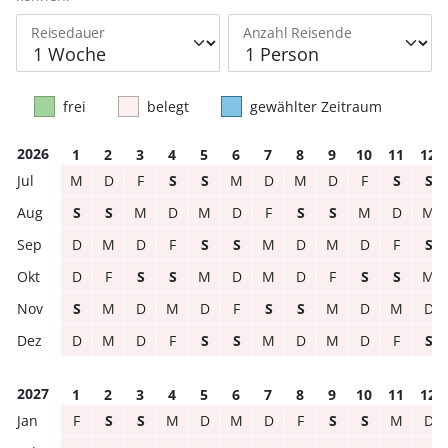
Reisedauer
Anzahl Reisende
frei
belegt
gewählter Zeitraum
2026
1
2
3
4
5
6
7
8
9
10
11
12
M
D
F
S
S
M
D
M
D
F
S
S
S
S
M
D
M
D
F
S
S
M
D
M
D
M
D
F
S
S
M
D
M
D
F
S
D
F
S
S
M
D
M
D
F
S
S
M
S
M
D
M
D
F
S
S
M
D
M
D
D
M
D
F
S
S
M
D
M
D
F
S
2027
1
2
3
4
5
6
7
8
9
10
11
12
F
S
S
M
D
M
D
F
S
S
M
D