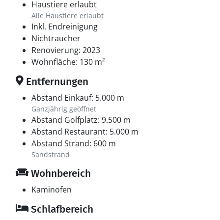
sich an. Ob Entspannung, Naturerlebnisse oder
Haustiere erlaubt
abwechslungsreiche Ausflüge – hier in Bratten finden
Alle Haustiere erlaubt
Sie den perfekten Ausgangspunkt für Ihren Urlaub.
Inkl. Endreinigung
Nichtraucher
Renovierung: 2023
Wohnfläche: 130 m²
Entfernungen
Abstand Einkauf: 5.000 m
Ganzjährig geöffnet
Abstand Golfplatz: 9.500 m
Abstand Restaurant: 5.000 m
Abstand Strand: 600 m
Sandstrand
Wohnbereich
Kaminofen
Schlafbereich