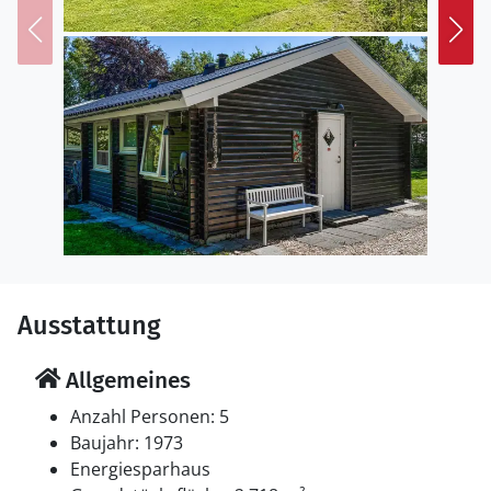
Besorgungen für Ihre Urlaubsausflüge. Hier finden Sie
auch einen großen Spielplatz für Kinder.
Unternehmen Sie Ausflüge in die Umgebung.
Besuchen Sie die charmante Stadt Frederikshavn und
erkunden Sie den alten Hafen und die malerischen
Gassen. Ein Tagesausflug zur Insel Læsø ist ebenfalls
sehr empfehlenswert.
Ausstattung
Allgemeines
Anzahl Personen: 5
Baujahr: 1973
Energiesparhaus