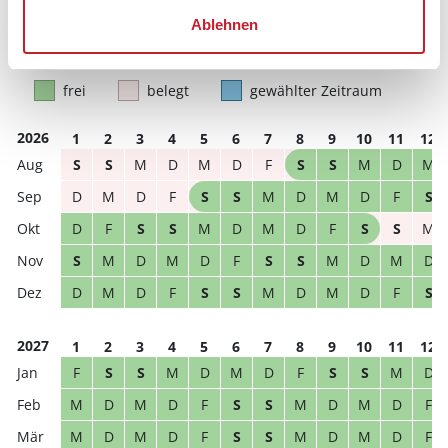
Reisedauer
Anzahl Reisende
Ablehnen
frei
belegt
gewählter Zeitraum
2026
1
2
3
4
5
6
7
8
9
10
11
12
S
S
M
D
M
D
F
S
S
M
D
M
D
M
D
F
S
S
M
D
M
D
F
S
D
F
S
S
M
D
M
D
F
S
S
M
S
M
D
M
D
F
S
S
M
D
M
D
D
M
D
F
S
S
M
D
M
D
F
S
2027
1
2
3
4
5
6
7
8
9
10
11
12
F
S
S
M
D
M
D
F
S
S
M
D
M
D
M
D
F
S
S
M
D
M
D
F
M
D
M
D
F
S
S
M
D
M
D
F