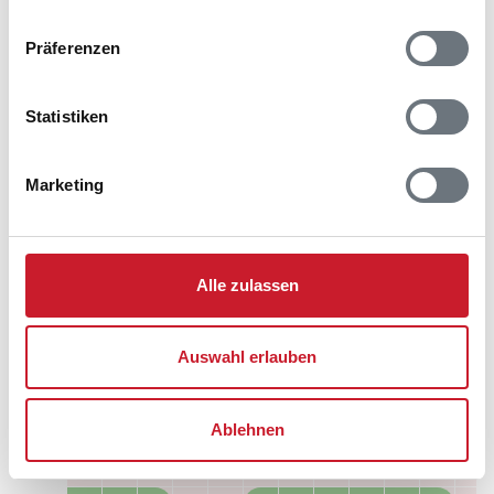
Belegungskalender
Präferenzen
Reisedauer auswählen
Anzahl Reisende auswählen
Anreisetag im Belegungskalender anklicken
Statistiken
Sie bekommen Verfügbarkeit und Preis angezeigt
Marketing
Bitte beachten Sie, dass sich bei Änderungen des
Reisezeitraumes auch Änderungen bei der
Hausbeschreibung und/oder der Ausstattung ergeben
können.
Alle zulassen
Reisedauer
Anzahl Reisende
Auswahl erlauben
frei
belegt
gewählter Zeitraum
Ablehnen
2026
1
2
3
4
5
6
7
8
9
10
11
12
S
S
M
D
M
D
F
S
S
M
D
M