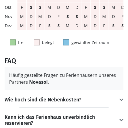
F
S
S
M
D
M
D
F
S
S
M
D
M
D
M
D
F
S
S
M
D
M
D
F
M
D
F
S
S
M
D
M
D
F
S
S
frei
belegt
gewählter Zeitraum
FAQ
Häufig gestellte Fragen zu Ferienhäusern unseres
Partners
Novasol
.
Wie hoch sind die Nebenkosten?
Kann ich das Ferienhaus unverbindlich
reservieren?