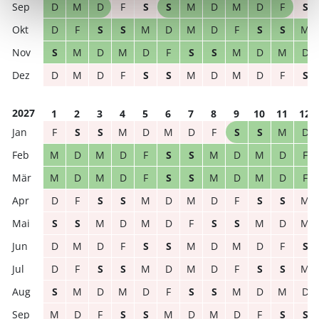
D
M
D
F
S
S
M
D
M
D
F
S
D
F
S
S
M
D
M
D
F
S
S
M
S
M
D
M
D
F
S
S
M
D
M
D
D
M
D
F
S
S
M
D
M
D
F
S
2027
1
2
3
4
5
6
7
8
9
10
11
12
F
S
S
M
D
M
D
F
S
S
M
D
M
D
M
D
F
S
S
M
D
M
D
F
M
D
M
D
F
S
S
M
D
M
D
F
D
F
S
S
M
D
M
D
F
S
S
M
S
S
M
D
M
D
F
S
S
M
D
M
D
M
D
F
S
S
M
D
M
D
F
S
D
F
S
S
M
D
M
D
F
S
S
M
S
M
D
M
D
F
S
S
M
D
M
D
M
D
F
S
S
M
D
M
D
F
S
S