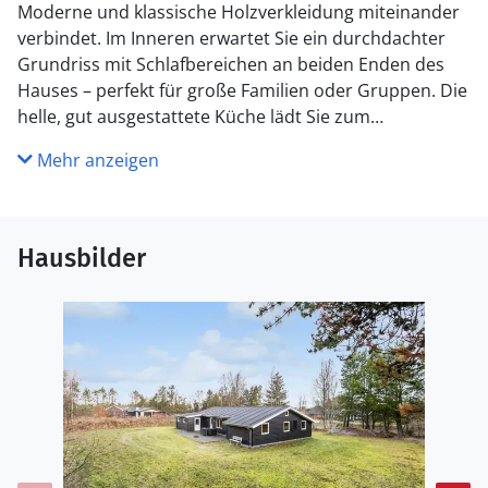
Moderne und klassische Holzverkleidung miteinander
verbindet. Im Inneren erwartet Sie ein durchdachter
Grundriss mit Schlafbereichen an beiden Enden des
Hauses – perfekt für große Familien oder Gruppen. Die
helle, gut ausgestattete Küche lädt Sie zum
gemeinsamen Kochen ein, während der offene
Mehr anzeigen
Wohnbereich Gemütlichkeit und Erholung verspricht.
Die großzügige Holzterrasse dieses schönen
Ferienhauses erstreckt sich auf beiden Seiten des
Hausbilder
Hauses und bietet Ihnen viel Platz für gesellige
Stunden an der frischen Luft. Das weitläufige
Grundstück ist von Bäumen umgeben und bietet Ihnen
eine ruhige Oase mit viel Platz für Ballspiele und
ungestörtes Spielen.
Bratten Strand ist ein beliebtes Urlaubsziel mit einem
schönen Sandstrand, der über ein gut ausgebautes
Wegenetz bequem erreichbar ist. Ein Spielplatz sowie