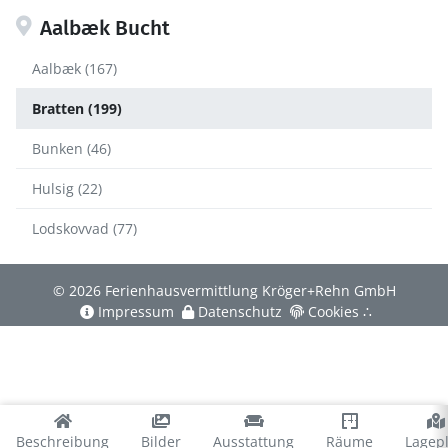
Aalbæk Bucht
Aalbæk (167)
Bratten (199)
Bunken (46)
Hulsig (22)
Lodskovvad (77)
© 2026 Ferienhausvermittlung Kröger+Rehn GmbH
Impressum
Datenschutz
Cookies
∴
Beschreibung
Bilder
Ausstattung
Räume
Lagep