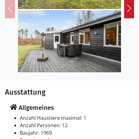
ein charmantes Lebensmittelgeschäft bieten Ihnen in
den Sommermonaten frisches Frühstücksbrot und
köstliches Eis. Nur eine kurze Fahrt entfernt liegt
Strandby, wo Sie fangfrischen Fisch am Hafen kaufen
oder in einem der Restaurants regionale Spezialitäten
genießen können. Jeden Dienstag im Juli lockt ein Markt
mit vielen Aktivitäten und Delikatessen wie Hummer.
Die idyllische Umgebung lädt Sie zu Spaziergängen
entlang der Küste und Radtouren durch die schöne
Natur Nordjütlands ein.
Ausstattung
Allgemeines
Anzahl Haustiere maximal: 1
Anzahl Personen: 12
Baujahr: 1969