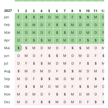
2027
1
2
3
4
5
6
7
8
9
10
11
12
F
S
S
M
D
M
D
F
S
S
M
D
M
D
M
D
F
S
S
M
D
M
D
F
M
D
M
D
F
S
S
M
D
M
D
F
D
F
S
S
M
D
M
D
F
S
S
M
S
S
M
D
M
D
F
S
S
M
D
M
D
M
D
F
S
S
M
D
M
D
F
S
D
F
S
S
M
D
M
D
F
S
S
M
S
M
D
M
D
F
S
S
M
D
M
D
M
D
F
S
S
M
D
M
D
F
S
S
F
S
S
M
D
M
D
F
S
S
M
D
M
D
M
D
F
S
S
M
D
M
D
F
M
D
F
S
S
M
D
M
D
F
S
S