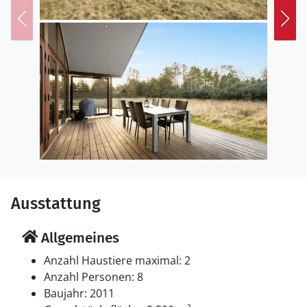
Kaufmannsladen, in dem Sie Eis oder andere
Leckereien kaufen können, während die Kinder auf
dem angrenzenden Spielplatz toben.
Besuchen Sie Frederikshavn mit seinem maritimen
Flair und den charmanten kleinen Straßen oder planen
Sie einen Ausflug zur idyllischen Insel Læsø, die mit
ihrer einzigartigen Atmosphäre begeistert.
Ausstattung
Allgemeines
Anzahl Haustiere maximal: 2
Anzahl Personen: 8
Baujahr: 2011