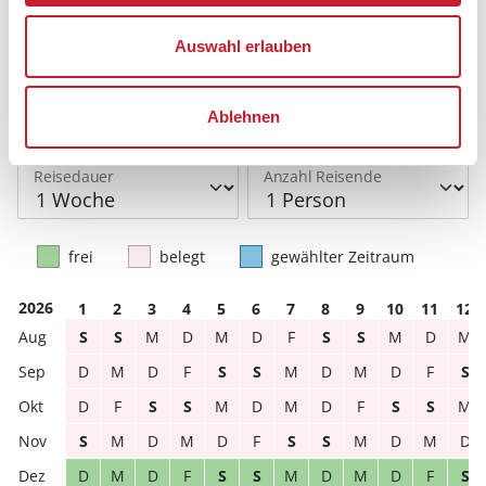
Sie bekommen Verfügbarkeit und Preis angezeigt
Auswahl erlauben
Bitte beachten Sie, dass sich bei Änderungen des
Reisezeitraumes auch Änderungen bei der
Hausbeschreibung und/oder der Ausstattung ergeben
Ablehnen
können.
Reisedauer
Anzahl Reisende
frei
belegt
gewählter Zeitraum
2026
1
2
3
4
5
6
7
8
9
10
11
12
S
S
M
D
M
D
F
S
S
M
D
M
D
M
D
F
S
S
M
D
M
D
F
S
D
F
S
S
M
D
M
D
F
S
S
M
S
M
D
M
D
F
S
S
M
D
M
D
D
M
D
F
S
S
M
D
M
D
F
S