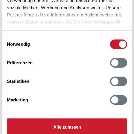
Verwendung unserer Website an unsere Partner für
soziale Medien, Werbung und Analysen weiter. Unsere
Partner führen diese Informationen möglicherweise mit
weiteren Daten zusammen, die Sie ihnen bereitgestellt
haben oder die sie im Rahmen Ihrer Nutzung der Dienste
gesammelt haben.
Einwilligungsauswahl
Notwendig
Präferenzen
Statistiken
Marketing
Belegungskalender
Reisedauer auswählen
Anzahl Reisende auswählen
Alle zulassen
Anreisetag im Belegungskalender anklicken