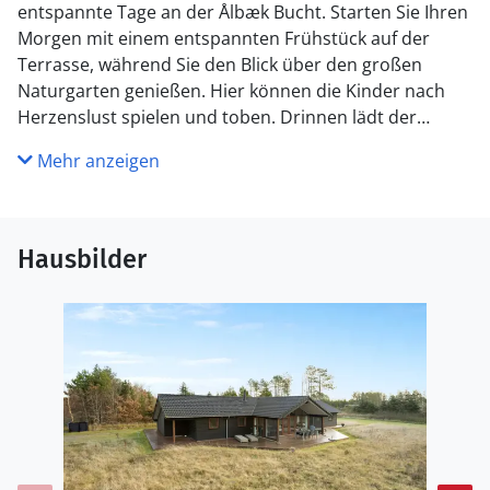
entspannte Tage an der Ålbæk Bucht. Starten Sie Ihren
Morgen mit einem entspannten Frühstück auf der
Terrasse, während Sie den Blick über den großen
Naturgarten genießen. Hier können die Kinder nach
Herzenslust spielen und toben. Drinnen lädt der
stilvoll gestaltete Wohnbereich mit einer gemütlichen
Mehr anzeigen
Sofaecke und einem großzügigen Esstisch zu
gemeinsamen Stunden ein. Für Abwechslung sorgt der
Aktivitätsraum, der mit Tischfußball und Billard für
Spielspaß sorgt. Ein weiteres Highlight des Hauses ist
Hausbilder
der wohltuende Whirlpool. Tauchen Sie ein in das
sprudelnde Wasser und lassen Sie den Alltag hinter
sich. Auch die Sauna verspricht Wärme und
Entspannung.
Nur wenige Gehminuten entfernt erreichen Sie den
einladenden Strand, der ideale Bedingungen für
sonnige Stunden am Meer bietet. In den
Sommermonaten erwartet Sie zudem ein kleiner