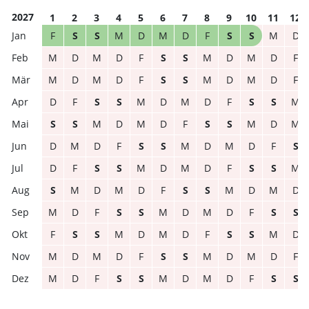
2027
1
2
3
4
5
6
7
8
9
10
11
12
F
S
S
M
D
M
D
F
S
S
M
D
M
D
M
D
F
S
S
M
D
M
D
F
M
D
M
D
F
S
S
M
D
M
D
F
D
F
S
S
M
D
M
D
F
S
S
M
S
S
M
D
M
D
F
S
S
M
D
M
D
M
D
F
S
S
M
D
M
D
F
S
D
F
S
S
M
D
M
D
F
S
S
M
S
M
D
M
D
F
S
S
M
D
M
D
M
D
F
S
S
M
D
M
D
F
S
S
F
S
S
M
D
M
D
F
S
S
M
D
M
D
M
D
F
S
S
M
D
M
D
F
M
D
F
S
S
M
D
M
D
F
S
S