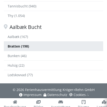
Tannisbucht (940)
Thy (1.054)
Aalbæk Bucht
Aalbæk (167)
Bratten (198)
Bunken (46)
Hulsig (22)
Lodskovvad (77)
© 2026 Ferienhausvermittlung Kröger+Rehn GmbH
Impressum
Datenschutz
Cookies
∴
Beschreibung
Bilder
Ausstattung
Räume
Lagep