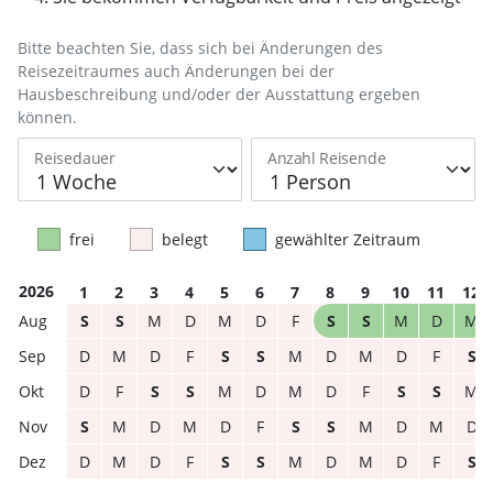
Bitte beachten Sie, dass sich bei Änderungen des
Reisezeitraumes auch Änderungen bei der
Hausbeschreibung und/oder der Ausstattung ergeben
können.
Reisedauer
Anzahl Reisende
frei
belegt
gewählter Zeitraum
2026
1
2
3
4
5
6
7
8
9
10
11
12
S
S
M
D
M
D
F
S
S
M
D
M
D
M
D
F
S
S
M
D
M
D
F
S
D
F
S
S
M
D
M
D
F
S
S
M
S
M
D
M
D
F
S
S
M
D
M
D
D
M
D
F
S
S
M
D
M
D
F
S