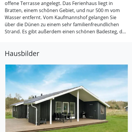
offene Terrasse angelegt. Das Ferienhaus liegt in
Bratten, einem schönen Gebiet, und nur 500 m vom
Wasser entfernt. Vom Kaufmannshof gelangen Sie
über die Dünen zu einem sehr familienfreundlichen
Strand. Es gibt außerdem einen schönen Badesteg, der
über eine Rampe von den Dünen aus zu erreichen ist.
Auf diese Weise können Rollstuhlfahrer leicht an den
Hausbilder
Strand.
Beim Kaufmannshof gibt es einen öffentlichen
Spielplatz.