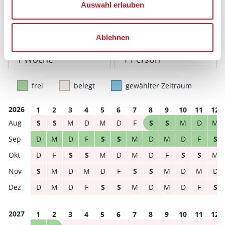
Auswahl erlauben
Reisezeitraumes auch Änderungen bei der
Hausbeschreibung und/oder der Ausstattung ergeben
können.
Ablehnen
Reisedauer
Anzahl Reisende
frei
belegt
gewählter Zeitraum
2026
1
2
3
4
5
6
7
8
9
10
11
12
S
S
M
D
M
D
F
S
S
M
D
M
D
M
D
F
S
S
M
D
M
D
F
S
D
F
S
S
M
D
M
D
F
S
S
M
S
M
D
M
D
F
S
S
M
D
M
D
D
M
D
F
S
S
M
D
M
D
F
S
2027
1
2
3
4
5
6
7
8
9
10
11
12