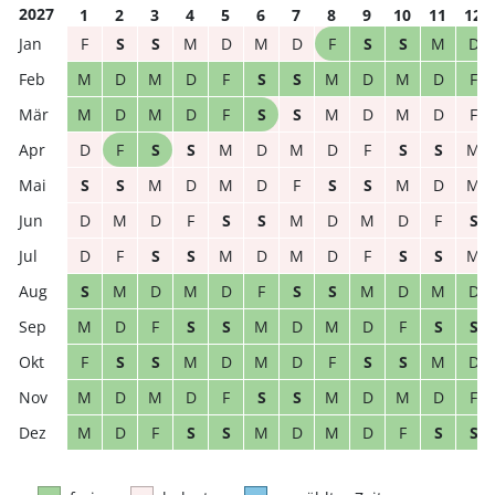
2027
1
2
3
4
5
6
7
8
9
10
11
12
F
S
S
M
D
M
D
F
S
S
M
D
M
D
M
D
F
S
S
M
D
M
D
F
M
D
M
D
F
S
S
M
D
M
D
F
D
F
S
S
M
D
M
D
F
S
S
M
S
S
M
D
M
D
F
S
S
M
D
M
D
M
D
F
S
S
M
D
M
D
F
S
D
F
S
S
M
D
M
D
F
S
S
M
S
M
D
M
D
F
S
S
M
D
M
D
M
D
F
S
S
M
D
M
D
F
S
S
F
S
S
M
D
M
D
F
S
S
M
D
M
D
M
D
F
S
S
M
D
M
D
F
M
D
F
S
S
M
D
M
D
F
S
S