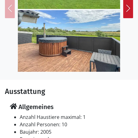
Einkaufsmöglichkeiten, Restaurants, einen aktiven
Fischereihafen und einen guten Strand gibt. Planen Sie
Ausflüge nach Frederikshavn und Skagen und kehren
mit vielen Erlebnissen ins Ferienhaus zurück. In
Bratten gibt es einen behindertengerechten Bootssteg
und einen schönen großen Spielplatz, wo Sie viele
Urlaubstage verbringen können.
Genießen Sie einen herrlichen Urlaub am Kattegat!
Ausstattung
Allgemeines
Anzahl Haustiere maximal: 1
Anzahl Personen: 10
Baujahr: 2005