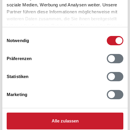
soziale Medien, Werbung und Analysen weiter. Unsere
Partner führen diese Informationen möglicherweise mit
weiteren Daten zusammen, die Sie ihnen bereitgestellt
haben oder die sie im Rahmen Ihrer Nutzung der Dienste
gesammelt haben.
Einwilligungsauswahl
Notwendig
Präferenzen
Statistiken
Belegungskalender
Marketing
Reisedauer auswählen
Anzahl Reisende auswählen
Anreisetag im Belegungskalender anklicken
Sie bekommen Verfügbarkeit und Preis angezeigt
Alle zulassen
Bitte beachten Sie, dass sich bei Änderungen des