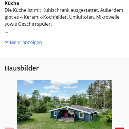
Küche
Die Küche ist mit Kühlschrank ausgestattet. Außerdem
gibt es 4 Keramik-Kochfelder, Umluftofen, Mikrowelle
sowie Geschirrspüler.
WC und Bad
Mehr anzeigen
Es gibt 1 Badezimmer mit Duschnische und 1 Toilette.
Draußen
Die Ferienunterkunft liegt auf einem 2500 m² großen
Hausbilder
Naturgrundstück. Die Entfernung zum Meer beträgt
150 m. Die nächste Einkaufsmöglichkeit liegt 200 m
entfernt. Es steht ein 40 m² Terrassenareal zur
Verfügung. Parkplatz auf dem Grundstück.
Einrichtung
Das Ferienhaus eignet sich für 5 Personen. Die
Ferienunterkunft hat eine Wohnfläche von 50 m² und
wurde 1965 gebaut. 2013 wurde die Ferienunterkunft