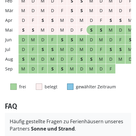
M
D
M
D
F
S
S
M
D
M
D
F
M
D
M
D
F
S
S
M
D
M
D
F
D
F
S
S
M
D
M
D
F
S
S
M
S
S
M
D
M
D
F
S
S
M
D
M
D
M
D
F
S
S
M
D
M
D
F
S
D
F
S
S
M
D
M
D
F
S
S
M
S
M
D
M
D
F
S
S
M
D
M
D
M
D
F
S
S
M
D
M
D
F
frei
belegt
gewählter Zeitraum
FAQ
Häufig gestellte Fragen zu Ferienhäusern unseres
Partners
Sonne und Strand
.