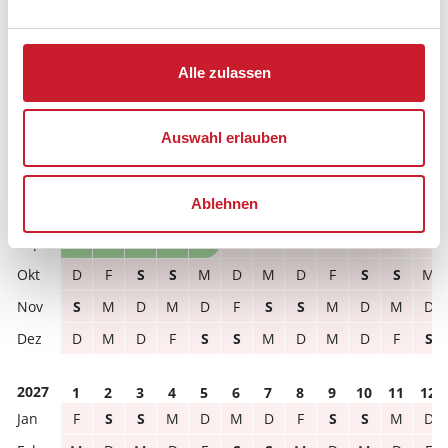
Hausbeschreibung und/oder der Ausstattung ergeben
können.
Reisedauer
Anzahl Reisende
Alle zulassen
frei
belegt
gewählter Zeitraum
Auswahl erlauben
2026
1
2
3
4
5
6
7
8
9
10
11
12
Ablehnen
S
S
M
D
M
D
F
S
S
M
D
M
D
M
D
F
S
S
M
D
M
D
F
S
D
F
S
S
M
D
M
D
F
S
S
M
S
M
D
M
D
F
S
S
M
D
M
D
D
M
D
F
S
S
M
D
M
D
F
S
2027
1
2
3
4
5
6
7
8
9
10
11
12
F
S
S
M
D
M
D
F
S
S
M
D