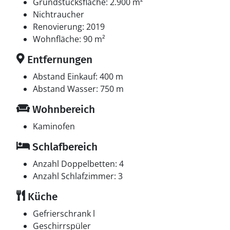
Grundstücksfläche: 2.900 m²
Multimedien
Nichtraucher
In der Ferienunterkunft gibt es einen Fernseher. 1
Renovierung: 2019
Smart-TV. 2 Apple-TV. Radio. Mindestens 4 dänische
Wohnfläche: 90 m²
Fernsehsender. Mindestens 4 deutsche
Entfernungen
Fernsehsender. Es steht kabellose Internetverbindung
zur Verfügung.
Abstand Einkauf: 400 m
Abstand Wasser: 750 m
Whirlpool
Wohnbereich
Entspannen Sie sich im Innen-Durchlauf-Whirlpool für
2 Personen.
Kaminofen
Schlafbereich
Anzahl Doppelbetten: 4
Anzahl Schlafzimmer: 3
Küche
Gefrierschrank l
Geschirrspüler