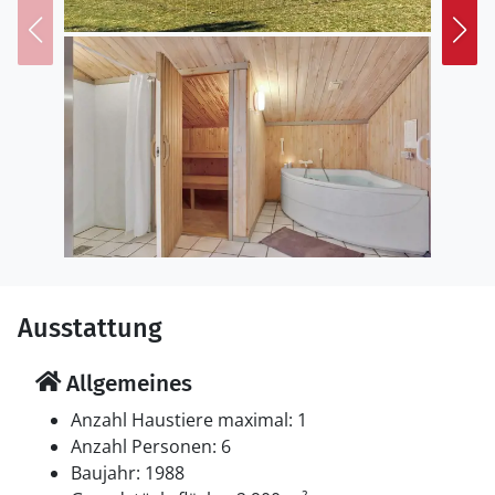
Parkplatz auf dem Grundstück.
Einrichtung
Das Ferienhaus eignet sich für 6 Personen. Die
Ferienunterkunft hat eine Wohnfläche von 90 m² und
wurde 1988 gebaut. 2019 wurde die Ferienunterkunft
teilweise renoviert. Es ist erlaubt 1 Haustier
mitzubringen. Die Ferienunterkunft ist mit
energiesparender Wärmepumpe ausgestattet. Die
Ferienunterkunft ist mit Waschmaschine ausgestattet.
Wäschetrockner. Tiefkühlmöglichkeit mit 100 Liter
Nutzinhalt. Es gibt außerdem einen Kaminofen. Für die
Ausstattung
jüngsten Feriengäste ist 1 Kinderhochstuhl vorhanden.
Allgemeines
Schlafverhältnisse
Die Schlafplätze verteilen sich auf 3 Schlafräume. 4
Anzahl Haustiere maximal: 1
Schlafplätze in Doppelbetten.2 Schlafplätze in
Anzahl Personen: 6
elektrisch verstellbaren Betten.
Baujahr: 1988