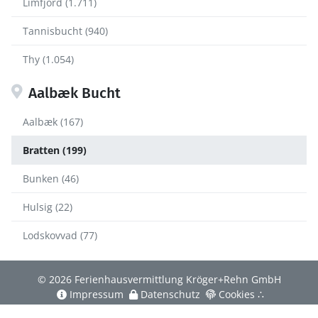
Limfjord (1.711)
Tannisbucht (940)
Thy (1.054)
Aalbæk Bucht
Aalbæk (167)
Bratten (199)
Bunken (46)
Hulsig (22)
Lodskovvad (77)
© 2026 Ferienhausvermittlung Kröger+Rehn GmbH
Impressum
Datenschutz
Cookies
∴