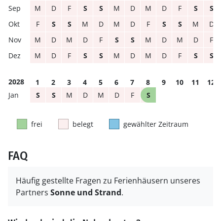
M
D
F
S
S
M
D
M
D
F
S
S
F
S
S
M
D
M
D
F
S
S
M
D
M
D
M
D
F
S
S
M
D
M
D
F
M
D
F
S
S
M
D
M
D
F
S
S
2028
1
2
3
4
5
6
7
8
9
10
11
12
S
S
M
D
M
D
F
S
frei
belegt
gewählter Zeitraum
FAQ
Häufig gestellte Fragen zu Ferienhäusern unseres
Partners
Sonne und Strand
.