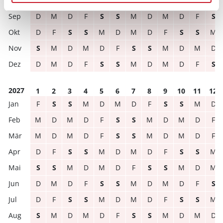
S
S
M
D
M
D
F
S
S
M
D
M
D
M
D
F
S
S
M
D
M
D
F
S
D
F
S
S
M
D
M
D
F
S
S
M
S
M
D
M
D
F
S
S
M
D
M
D
D
M
D
F
S
S
M
D
M
D
F
S
2027
1
2
3
4
5
6
7
8
9
10
11
12
F
S
S
M
D
M
D
F
S
S
M
D
M
D
M
D
F
S
S
M
D
M
D
F
M
D
M
D
F
S
S
M
D
M
D
F
D
F
S
S
M
D
M
D
F
S
S
M
S
S
M
D
M
D
F
S
S
M
D
M
D
M
D
F
S
S
M
D
M
D
F
S
D
F
S
S
M
D
M
D
F
S
S
M
S
M
D
M
D
F
S
S
M
D
M
D