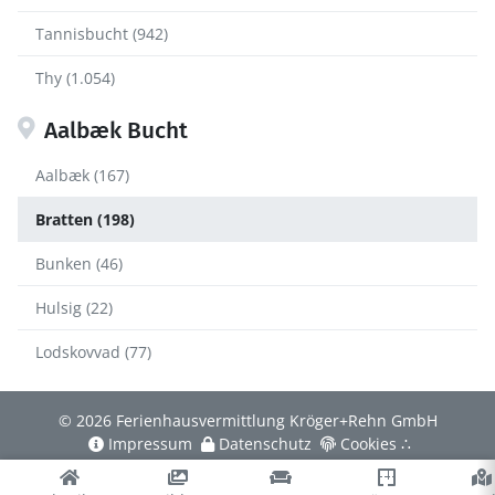
Tannisbucht (942)
Thy (1.054)
Aalbæk Bucht
Aalbæk (167)
Bratten (198)
Bunken (46)
Hulsig (22)
Lodskovvad (77)
© 2026 Ferienhausvermittlung Kröger+Rehn GmbH
Impressum
Datenschutz
Cookies
∴