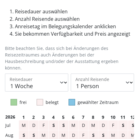
Reisedauer auswählen
Anzahl Reisende auswählen
Anreisetag im Belegungskalender anklicken
Sie bekommen Verfügbarkeit und Preis angezeigt
Bitte beachten Sie, dass sich bei Änderungen des
Reisezeitraumes auch Änderungen bei der
Hausbeschreibung und/oder der Ausstattung ergeben
können.
Reisedauer
Anzahl Reisende
frei
belegt
gewählter Zeitraum
2026
1
2
3
4
5
6
7
8
9
10
11
12
M
D
F
S
S
M
D
M
D
F
S
S
S
S
M
D
M
D
F
S
S
M
D
M