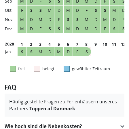
M
D
F
S
S
M
D
M
D
F
S
S
F
S
S
M
D
M
D
F
S
S
M
D
M
D
M
D
F
S
S
M
D
M
D
F
M
D
F
S
S
M
D
M
D
F
S
S
2028
1
2
3
4
5
6
7
8
9
10
11
12
S
S
M
D
M
D
F
S
frei
belegt
gewählter Zeitraum
FAQ
Häufig gestellte Fragen zu Ferienhäusern unseres
Partners
Toppen af Danmark
.
Wie hoch sind die Nebenkosten?