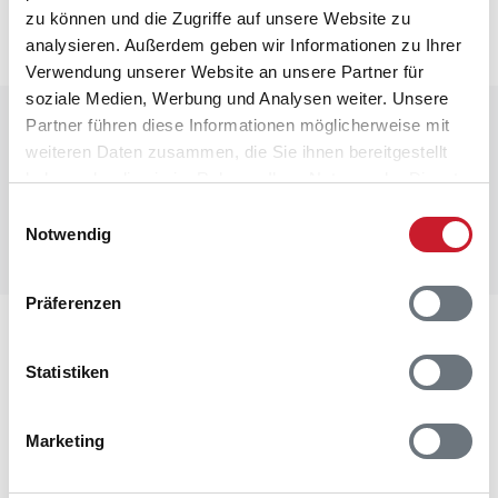
nächsten Schritt im Buchungsformular.
zu können und die Zugriffe auf unsere Website zu
analysieren. Außerdem geben wir Informationen zu Ihrer
Verwendung unserer Website an unsere Partner für
soziale Medien, Werbung und Analysen weiter. Unsere
Raumaufteilung
Partner führen diese Informationen möglicherweise mit
weiteren Daten zusammen, die Sie ihnen bereitgestellt
haben oder die sie im Rahmen Ihrer Nutzung der Dienste
Leider liegen uns zurzeit keine Grundrisse vor.
gesammelt haben.
Manchmal befinden sich aber unter den Bildern des
Einwilligungsauswahl
Notwendig
Ferienhauses Informationen zur Raumaufteilung.
Präferenzen
Lageplan
Statistiken
Adresse
Ferienhaus 033234
Marketing
Klitmarken 7