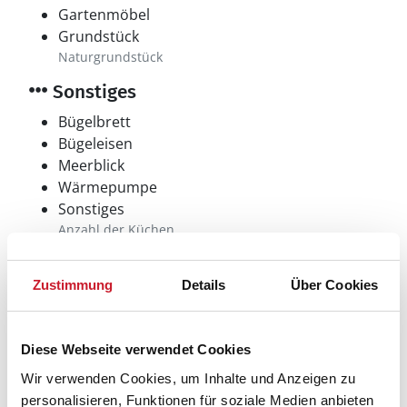
Gartenmöbel
Grundstück
Naturgrundstück
Sonstiges
Bügelbrett
Bügeleisen
Meerblick
Wärmepumpe
Sonstiges
Anzahl der Küchen
Anzahl der Wohnzimmer
Staubsauger
Zustimmung
Details
Über Cookies
Toaster
Diese Webseite verwendet Cookies
Neben- und Verbrauchskosten
Wir verwenden Cookies, um Inhalte und Anzeigen zu
Die aktuellen Verbrauchskosten finden Sie im
personalisieren, Funktionen für soziale Medien anbieten