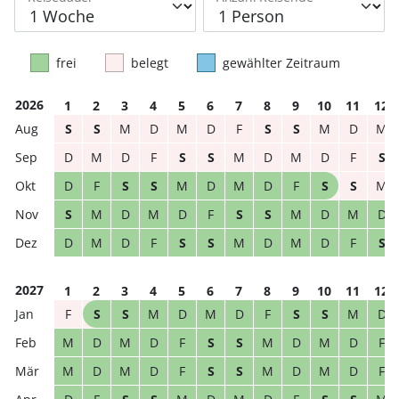
frei
belegt
gewählter Zeitraum
2026
1
2
3
4
5
6
7
8
9
10
11
12
S
S
M
D
M
D
F
S
S
M
D
M
D
M
D
F
S
S
M
D
M
D
F
S
D
F
S
S
M
D
M
D
F
S
S
M
S
M
D
M
D
F
S
S
M
D
M
D
D
M
D
F
S
S
M
D
M
D
F
S
2027
1
2
3
4
5
6
7
8
9
10
11
12
F
S
S
M
D
M
D
F
S
S
M
D
M
D
M
D
F
S
S
M
D
M
D
F
M
D
M
D
F
S
S
M
D
M
D
F