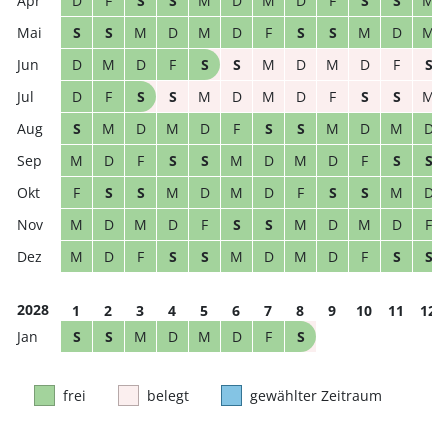
D
F
S
S
M
D
M
D
F
S
S
M
S
S
M
D
M
D
F
S
S
M
D
M
D
M
D
F
S
S
M
D
M
D
F
S
D
F
S
S
M
D
M
D
F
S
S
M
S
M
D
M
D
F
S
S
M
D
M
D
M
D
F
S
S
M
D
M
D
F
S
S
F
S
S
M
D
M
D
F
S
S
M
D
M
D
M
D
F
S
S
M
D
M
D
F
M
D
F
S
S
M
D
M
D
F
S
S
2028
1
2
3
4
5
6
7
8
9
10
11
12
S
S
M
D
M
D
F
S
frei
belegt
gewählter Zeitraum