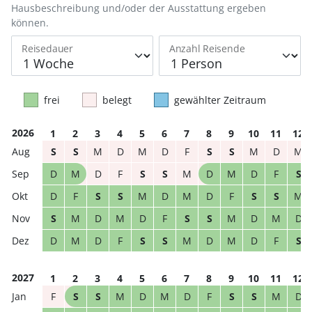
Hausbeschreibung und/oder der Ausstattung ergeben
können.
Reisedauer
Anzahl Reisende
frei
belegt
gewählter Zeitraum
2026
1
2
3
4
5
6
7
8
9
10
11
12
S
S
M
D
M
D
F
S
S
M
D
M
D
M
D
F
S
S
M
D
M
D
F
S
D
F
S
S
M
D
M
D
F
S
S
M
S
M
D
M
D
F
S
S
M
D
M
D
D
M
D
F
S
S
M
D
M
D
F
S
2027
1
2
3
4
5
6
7
8
9
10
11
12
F
S
S
M
D
M
D
F
S
S
M
D