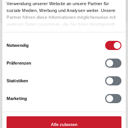
Verwendung unserer Website an unsere Partner für
soziale Medien, Werbung und Analysen weiter. Unsere
Partner führen diese Informationen möglicherweise mit
weiteren Daten zusammen, die Sie ihnen bereitgestellt
haben oder die sie im Rahmen Ihrer Nutzung der Dienste
Lageplan
gesammelt haben.
Einwilligungsauswahl
Notwendig
Adresse
Ferienhaus 54967
Oksevej 93
Präferenzen
Råbjerg/Bunken
9982 Ålbæk
Statistiken
Marketing
Alle zulassen