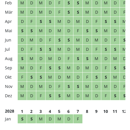
M
D
M
D
F
S
S
M
D
M
D
F
M
D
M
D
F
S
S
M
D
M
D
F
D
F
S
S
M
D
M
D
F
S
S
M
S
S
M
D
M
D
F
S
S
M
D
M
D
M
D
F
S
S
M
D
M
D
F
S
D
F
S
S
M
D
M
D
F
S
S
M
S
M
D
M
D
F
S
S
M
D
M
D
M
D
F
S
S
M
D
M
D
F
S
S
F
S
S
M
D
M
D
F
S
S
M
D
M
D
M
D
F
S
S
M
D
M
D
F
M
D
F
S
S
M
D
M
D
F
S
S
2028
1
2
3
4
5
6
7
8
9
10
11
12
S
S
M
D
M
D
F