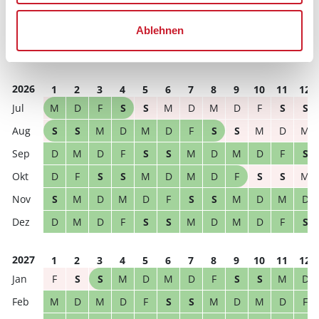
Reisedauer
Anzahl Reisende
Ablehnen
frei
belegt
gewählter Zeitraum
2026
1
2
3
4
5
6
7
8
9
10
11
12
M
D
F
S
S
M
D
M
D
F
S
S
S
S
M
D
M
D
F
S
S
M
D
M
D
M
D
F
S
S
M
D
M
D
F
S
D
F
S
S
M
D
M
D
F
S
S
M
S
M
D
M
D
F
S
S
M
D
M
D
D
M
D
F
S
S
M
D
M
D
F
S
2027
1
2
3
4
5
6
7
8
9
10
11
12
F
S
S
M
D
M
D
F
S
S
M
D
M
D
M
D
F
S
S
M
D
M
D
F