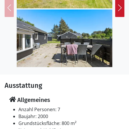
spazieren Sie durch die große Wanderdüne Råbjerg
Mile. Unternehmen Sie eine Robbensafari von
Hirtshals aus, besichtigen Sie das Nordsee-
Ozeanarium oder fahren Sie mit der Sandormen-Bahn
zur versandeten Kirche.
Ausstattung
Allgemeines
Anzahl Personen: 7
Baujahr: 2000
Grundstücksfläche: 800 m²